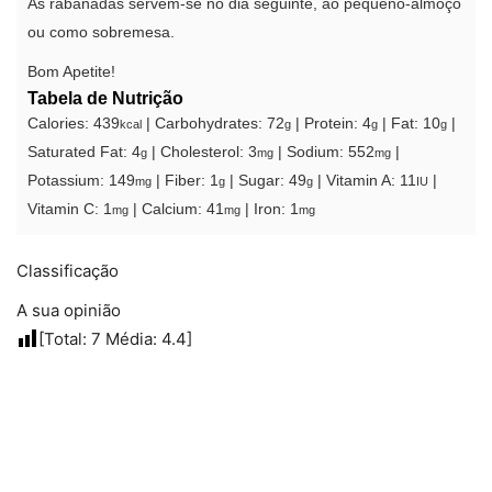
As rabanadas servem-se no dia seguinte, ao pequeno-almoço
ou como sobremesa.
Bom Apetite!
Tabela de Nutrição
Calories:
439
|
Carbohydrates:
72
|
Protein:
4
|
Fat:
10
|
kcal
g
g
g
Saturated Fat:
4
|
Cholesterol:
3
|
Sodium:
552
|
g
mg
mg
Potassium:
149
|
Fiber:
1
|
Sugar:
49
|
Vitamin A:
11
|
mg
g
g
IU
Vitamin C:
1
|
Calcium:
41
|
Iron:
1
mg
mg
mg
Classificação
A sua opinião
[Total:
7
Média:
4.4
]