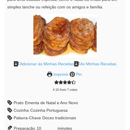
simples lanche ou refeição com os amigos e família.
Adicionar às Minhas Receitas
As Minhas Receitas
Imprimir
Pin
4.15
from
7
votes
Prato
Ementa de Natal e Ano Novo
Cozinha
Cozinha Portuguesa
Palavra-Chave
Doces tradicionais
Preparação
10
minutes
minutes