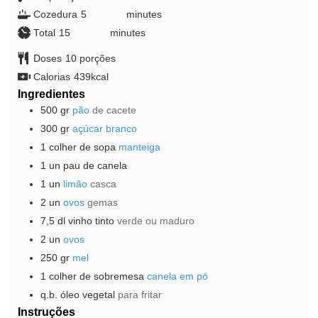
Cozedura
5
minutes
minutes
Total
15
minutes
minutes
Doses
10
porções
Calorias
439
kcal
Ingredientes
500
gr
pão
de cacete
300
gr
açúcar branco
1
colher de sopa
manteiga
1
un
pau de canela
1
un
limão
casca
2
un
ovos
gemas
7,5
dl
vinho tinto
verde ou maduro
2
un
ovos
250
gr
mel
1
colher de sobremesa
canela em pó
q.b.
óleo vegetal
para fritar
Instruções