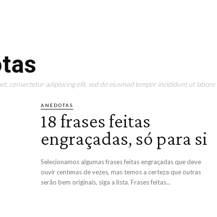
otas
t, consectetur adipisicing elit, sed do eiusmod tempor incididunt ut labore 
ANEDOTAS
18 frases feitas
engraçadas, só para si
Selecionamos algumas frases feitas engraçadas que deve
ouvir centenas de vezes, mas temos a certeza que outras
serão bem originais, siga a lista. Frases feitas...