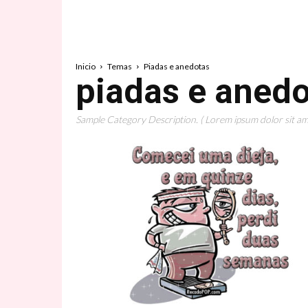
Inicio
Temas
Piadas e anedotas
piadas e aned
Sample Category Description. ( Lorem ipsum dolor sit ame