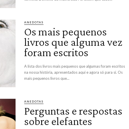
ANEDOTAS
Os mais pequenos
livros que alguma vez
foram escritos
A lista dos livros mais pequenos que algumas foram escritos
na nossa história, apresentados aqui e agora só para si. Os
mais pequenos livros que...
ANEDOTAS
Perguntas e respostas
sobre elefantes