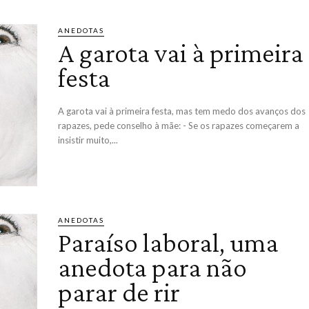
ANEDOTAS
A garota vai à primeira
festa
A garota vai à primeira festa, mas tem medo dos avanços dos
rapazes, pede conselho à mãe: - Se os rapazes começarem a
insistir muito,...
ANEDOTAS
Paraíso laboral, uma
anedota para não
parar de rir