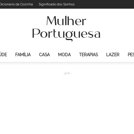
Dicionário da Cozinha
Significado dos Sonhos
ÚDE
FAMÍLIA
CASA
MODA
TERAPIAS
LAZER
PE
Mulher
- pub -
Portuguesa