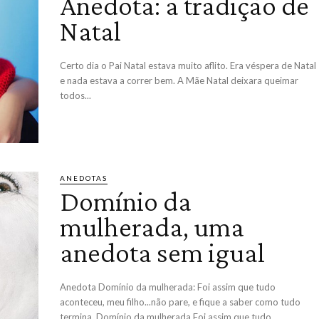
Anedota: a tradição de
Natal
Certo dia o Pai Natal estava muito aflito. Era véspera de Natal
e nada estava a correr bem. A Mãe Natal deixara queimar
todos...
ANEDOTAS
Domínio da
mulherada, uma
anedota sem igual
Anedota Domínio da mulherada: Foi assim que tudo
aconteceu, meu filho...não pare, e fique a saber como tudo
termina. Domínio da mulherada Foi assim que tudo...