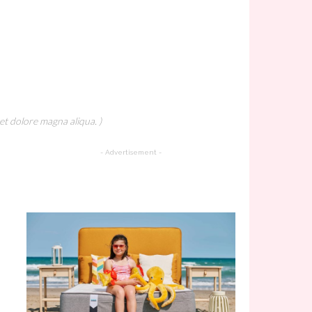
et dolore magna aliqua. )
- Advertisement -
A Must Try Recipe