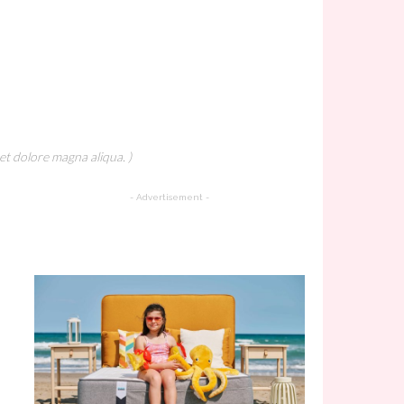
et dolore magna aliqua. )
- Advertisement -
A Must Try Recipe