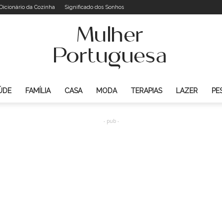
Dicionário da Cozinha
Significado dos Sonhos
ÚDE
FAMÍLIA
CASA
MODA
TERAPIAS
LAZER
PE
Mulher
- pub -
Portuguesa