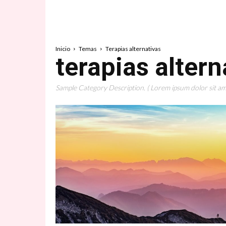
Inicio
Temas
Terapias alternativas
terapias altern
Sample Category Description. ( Lorem ipsum dolor sit ame