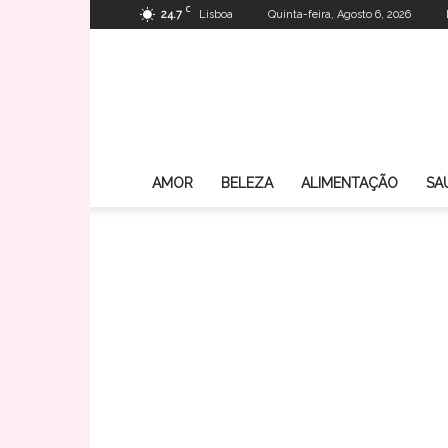
C
24.7
Lisboa
Quinta-feira, Agosto 6, 2026
AMOR
BELEZA
ALIMENTAÇÃO
SA