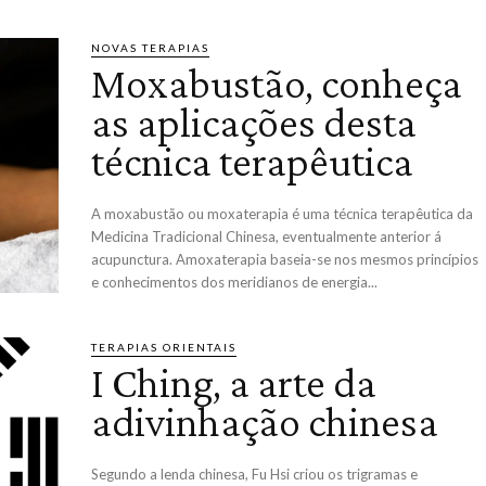
NOVAS TERAPIAS
Moxabustão, conheça
as aplicações desta
técnica terapêutica
A moxabustão ou moxaterapia é uma técnica terapêutica da
Medicina Tradicional Chinesa, eventualmente anterior á
acupunctura. Amoxaterapia baseia-se nos mesmos princípios
e conhecimentos dos meridianos de energia...
TERAPIAS ORIENTAIS
I Ching, a arte da
adivinhação chinesa
Segundo a lenda chinesa, Fu Hsi criou os trigramas e