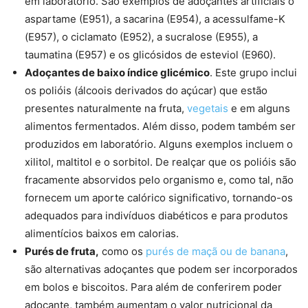
em laboratório. São exemplos de adoçantes artificiais o
aspartame (E951), a sacarina (E954), a acessulfame-K
(E957), o ciclamato (E952), a sucralose (E955), a
taumatina (E957) e os glicósidos de esteviol (E960).
Adoçantes de baixo índice glicémico
. Este grupo inclui
os polióis (álcoois derivados do açúcar) que estão
presentes naturalmente na fruta,
vegetais
e em alguns
alimentos fermentados. Além disso, podem também ser
produzidos em laboratório. Alguns exemplos incluem o
xilitol, maltitol e o sorbitol. De realçar que os polióis são
fracamente absorvidos pelo organismo e, como tal, não
fornecem um aporte calórico significativo, tornando-os
adequados para indivíduos diabéticos e para produtos
alimentícios baixos em calorias.
Purés de fruta,
como os
purés de maçã ou de banana
,
são alternativas adoçantes que podem ser incorporados
em bolos e biscoitos. Para além de conferirem poder
adoçante, também aumentam o valor nutricional da