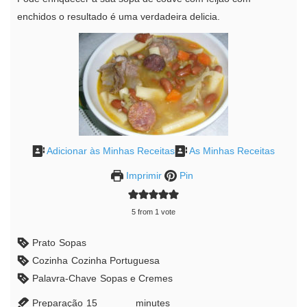
enchidos o resultado é uma verdadeira delicia.
Adicionar às Minhas Receitas
As Minhas Receitas
Imprimir
Pin
5
from 1 vote
Prato
Sopas
Cozinha
Cozinha Portuguesa
Palavra-Chave
Sopas e Cremes
Preparação
15
minutes
minutes