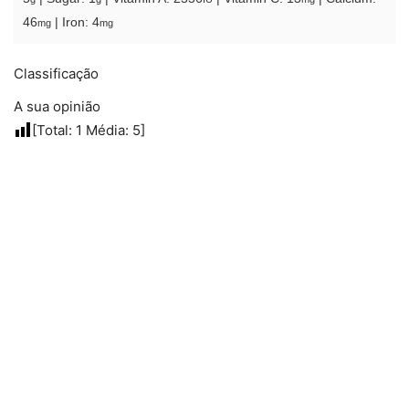
46
|
Iron:
4
mg
mg
Classificação
A sua opinião
[Total:
1
Média:
5
]