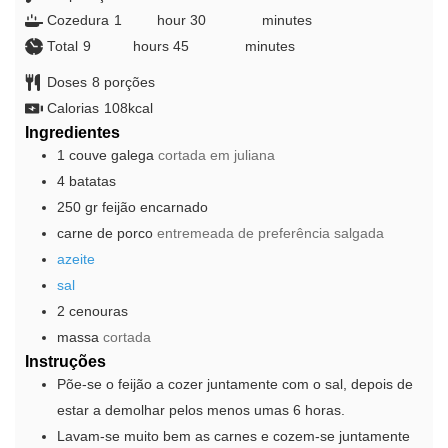
Cozedura
1
hour
hour
30
minutes
minutes
Total
9
hours
hours
45
minutes
minutes
Doses
8
porções
Calorias
108
kcal
Ingredientes
1
couve galega
cortada em juliana
4
batatas
250
gr
feijão encarnado
carne de porco
entremeada de preferência salgada
azeite
sal
2
cenouras
massa
cortada
Instruções
Põe-se o feijão a cozer juntamente com o sal, depois de
estar a demolhar pelos menos umas 6 horas.
Lavam-se muito bem as carnes e cozem-se juntamente