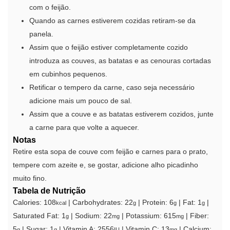
com o feijão.
Quando as carnes estiverem cozidas retiram-se da
panela.
Assim que o feijão estiver completamente cozido
introduza as couves, as batatas e as cenouras cortadas
em cubinhos pequenos.
Retificar o tempero da carne, caso seja necessário
adicione mais um pouco de sal.
Assim que a couve e as batatas estiverem cozidos, junte
a carne para que volte a aquecer.
Notas
Retire esta sopa de couve com feijão e carnes para o prato,
tempere com azeite e, se gostar, adicione alho picadinho
muito fino.
Tabela de Nutrição
Calories:
108
|
Carbohydrates:
22
|
Protein:
6
|
Fat:
1
|
kcal
g
g
g
Saturated Fat:
1
|
Sodium:
22
|
Potassium:
615
|
Fiber:
g
mg
mg
5
|
Sugar:
1
|
Vitamin A:
2556
|
Vitamin C:
13
|
Calcium:
g
g
IU
mg