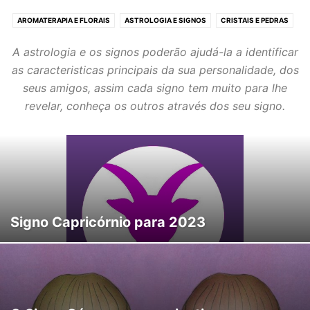
AROMATERAPIA E FLORAIS
ASTROLOGIA E SIGNOS
CRISTAIS E PEDRAS
ESPIRITUALIDADE
HORÓSCOPO
NOVAS TERAPIAS
REIKI E FENG SHUI
A astrologia e os signos poderão ajudá-la a identificar
SONHOS E HIPNOTERAPIA
TARÔT E ADIVINHAÇÃO
TERAPIAS ORIENTAIS
as caracteristicas principais da sua personalidade, dos
YOGA E MEDITAÇÃO
seus amigos, assim cada signo tem muito para lhe
revelar, conheça os outros através dos seu signo.
Signo Capricórnio para 2023