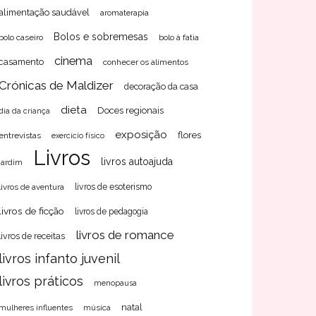
alimentação saudável
aromaterapia
Bolos e sobremesas
bolo caseiro
bolo à fatia
cinema
casamento
conhecer os alimentos
Crónicas de Maldizer
decoração da casa
dieta
Doces regionais
dia da criança
exposição
flores
entrevistas
exercício físico
Livros
livros autoajuda
jardim
livros de aventura
livros de esoterismo
livros de ficção
livros de pedagogia
livros de romance
livros de receitas
livros infanto juvenil
livros práticos
menopausa
natal
mulheres influentes
música