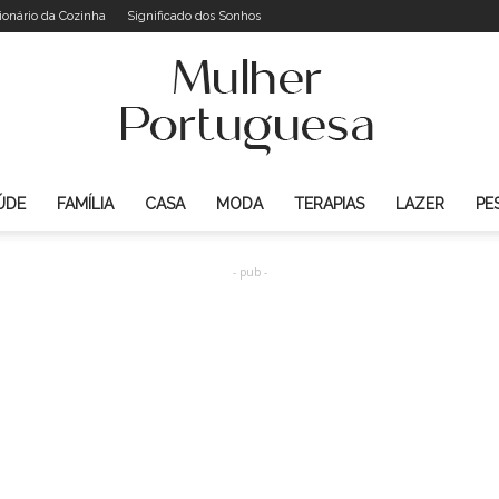
ionário da Cozinha
Significado dos Sonhos
ÚDE
FAMÍLIA
CASA
MODA
TERAPIAS
LAZER
PE
Mulher
- pub -
Portuguesa