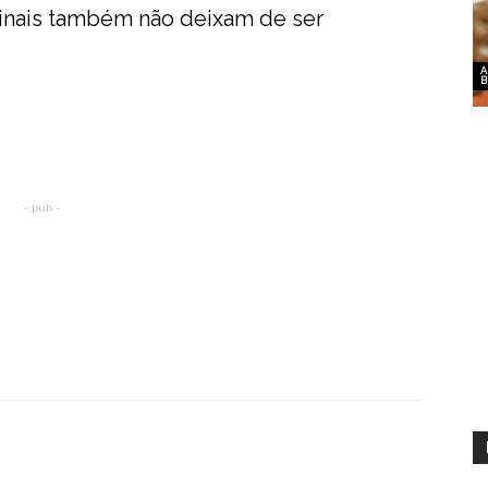
tinais também não deixam de ser
A
B
- pub -