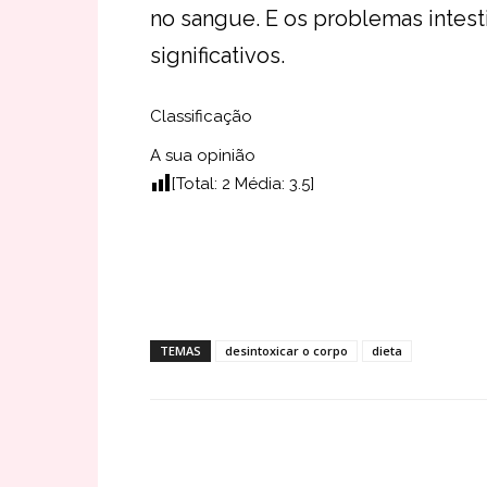
no sangue. E os problemas intes
significativos.
Classificação
A sua opinião
[Total:
2
Média:
3.5
]
TEMAS
desintoxicar o corpo
dieta
Share