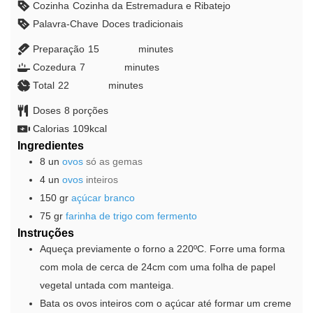
Cozinha
Cozinha da Estremadura e Ribatejo
Palavra-Chave
Doces tradicionais
Preparação
15
minutes
minutes
Cozedura
7
minutes
minutes
Total
22
minutes
minutes
Doses
8
porções
Calorias
109
kcal
Ingredientes
8
un
ovos
só as gemas
4
un
ovos
inteiros
150
gr
açúcar branco
75
gr
farinha de trigo com fermento
Instruções
Aqueça previamente o forno a 220ºC. Forre uma forma
com mola de cerca de 24cm com uma folha de papel
vegetal untada com manteiga.
Bata os ovos inteiros com o açúcar até formar um creme