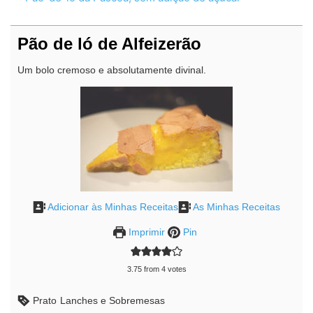
Pão de ló de Alfeizerão
Um bolo cremoso e absolutamente divinal.
Adicionar às Minhas Receitas
As Minhas Receitas
Imprimir
Pin
3.75
from
4
votes
Prato
Lanches e Sobremesas