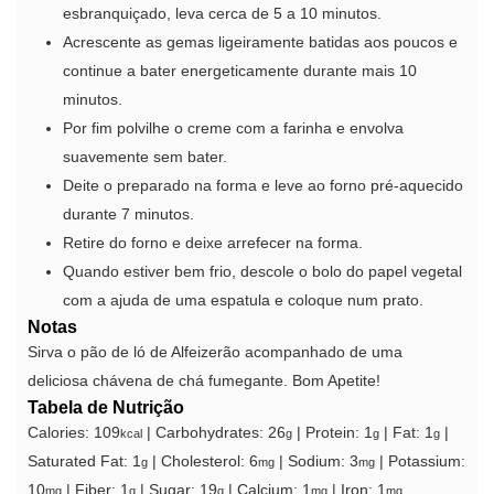
esbranquiçado, leva cerca de 5 a 10 minutos.
Acrescente as gemas ligeiramente batidas aos poucos e
continue a bater energeticamente durante mais 10
minutos.
Por fim polvilhe o creme com a farinha e envolva
suavemente sem bater.
Deite o preparado na forma e leve ao forno pré-aquecido
durante 7 minutos.
Retire do forno e deixe arrefecer na forma.
Quando estiver bem frio, descole o bolo do papel vegetal
com a ajuda de uma espatula e coloque num prato.
Notas
Sirva o pão de ló de Alfeizerão acompanhado de uma
deliciosa chávena de chá fumegante. Bom Apetite!
Tabela de Nutrição
Calories:
109
|
Carbohydrates:
26
|
Protein:
1
|
Fat:
1
|
kcal
g
g
g
Saturated Fat:
1
|
Cholesterol:
6
|
Sodium:
3
|
Potassium:
g
mg
mg
10
|
Fiber:
1
|
Sugar:
19
|
Calcium:
1
|
Iron:
1
mg
g
g
mg
mg