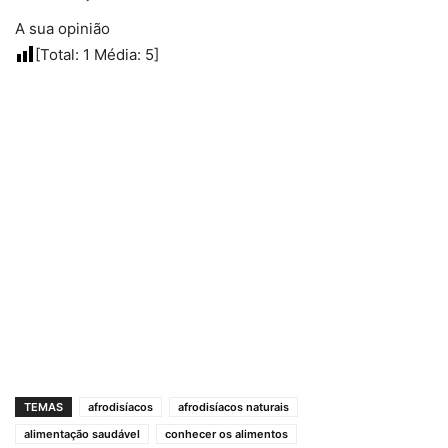
A sua opinião
[Total:
1
Média:
5
]
TEMAS
afrodisíacos
afrodisíacos naturais
alimentação saudável
conhecer os alimentos