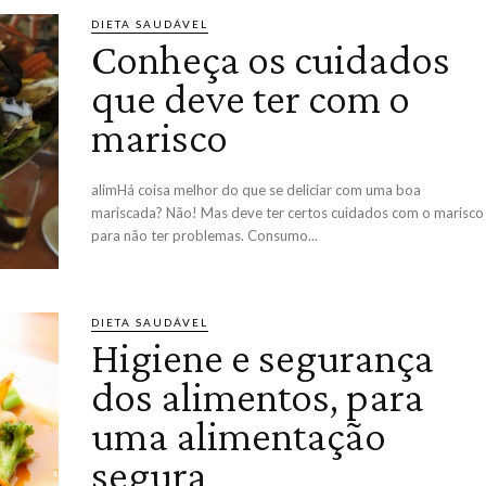
DIETA SAUDÁVEL
Conheça os cuidados
que deve ter com o
marisco
alimHá coisa melhor do que se deliciar com uma boa
mariscada? Não! Mas deve ter certos cuidados com o marisco
para não ter problemas. Consumo...
DIETA SAUDÁVEL
Higiene e segurança
dos alimentos, para
uma alimentação
segura