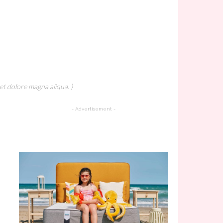
et dolore magna aliqua. )
- Advertisement -
A Must Try Recipe