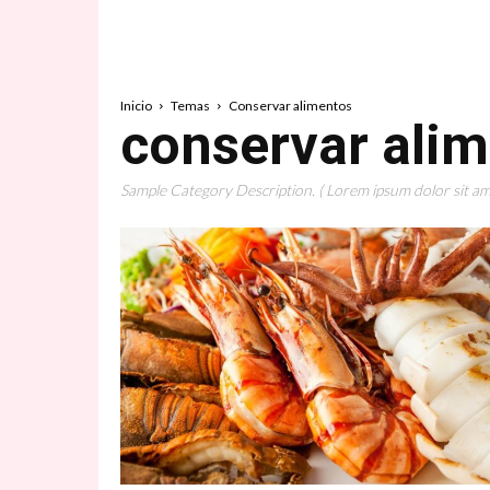
Inicio
Temas
Conservar alimentos
conservar ali
Sample Category Description. ( Lorem ipsum dolor sit ame