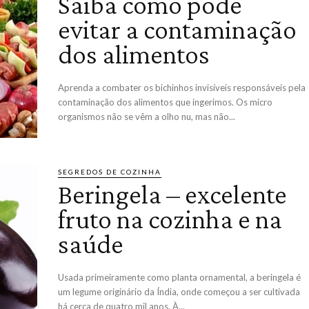
Saiba como pode
evitar a contaminação
dos alimentos
Aprenda a combater os bichinhos invisíveis responsáveis pela
contaminação dos alimentos que ingerimos. Os micro
organismos não se vêm a olho nu, mas não...
SEGREDOS DE COZINHA
Beringela – excelente
fruto na cozinha e na
saúde
Usada primeiramente como planta ornamental, a beringela é
um legume originário da Índia, onde começou a ser cultivada
há cerca de quatro mil anos. À...