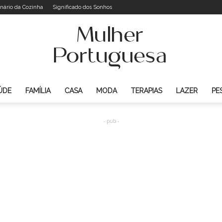
onário da Cozinha
Significado dos Sonhos
ÚDE
FAMÍLIA
CASA
MODA
TERAPIAS
LAZER
PE
Mulher
- pub -
Portuguesa