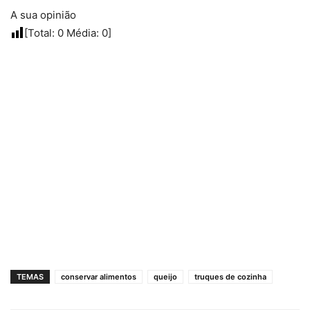
A sua opinião
[Total:
0
Média:
0
]
TEMAS
conservar alimentos
queijo
truques de cozinha