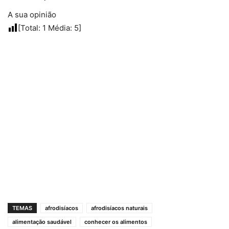
A sua opinião
[Total:
1
Média:
5
]
TEMAS
afrodisíacos
afrodisíacos naturais
alimentação saudável
conhecer os alimentos