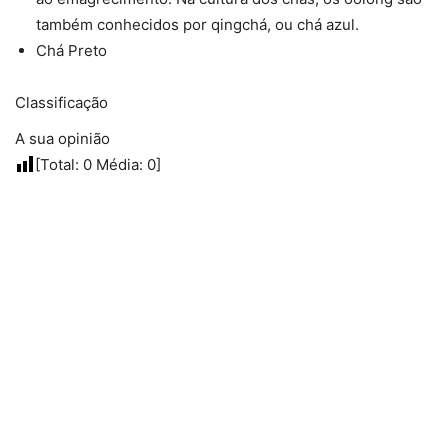
também conhecidos por qingchá, ou chá azul.
Chá Preto
Classificação
A sua opinião
[Total:
0
Média:
0
]