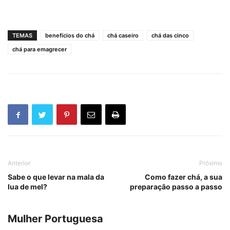
TEMAS
benefícios do chá
chá caseiro
chá das cinco
chá para emagrecer
Anterior
Próximo
Sabe o que levar na mala da
Como fazer chá, a sua
lua de mel?
preparação passo a passo
Mulher Portuguesa