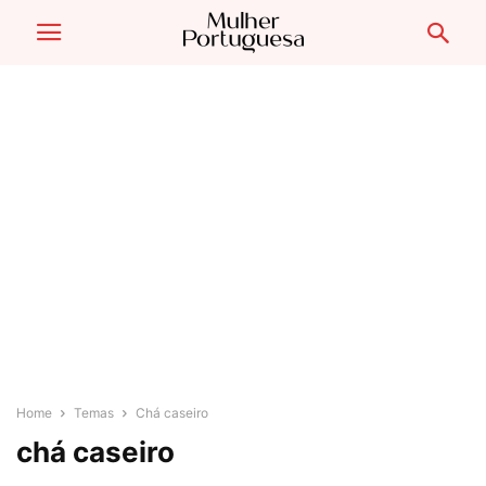
Home
Temas
Chá caseiro
chá caseiro