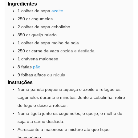
Ingredientes
1
colher de sopa
azeite
250
gr
cogumelos
2
colher de sopa
cebolinho
350
gr
queijo ralado
1
colher de sopa
molho de soja
250
gr
carne de vaca
cozida e desfiada
1
chávena
maionese
8
fatias
pão
9
folhas
alface
ou rúcula
Instruções
Numa panela pequena aqueça o azeite e refogue os
cogumelos durante 5 minutos. Junte a cebolinha, retire
do fogo e deixe arrefecer.
Numa tigela junte os cogumelos, o queijo, o molho de
soja e a carne desfiada.
Acrescente a maionese e misture até que fique
homogéneo.