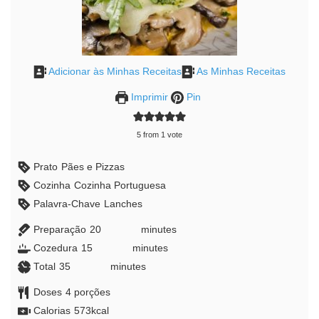
Adicionar às Minhas Receitas
As Minhas Receitas
Imprimir
Pin
5
from 1 vote
Prato
Pães e Pizzas
Cozinha
Cozinha Portuguesa
Palavra-Chave
Lanches
Preparação
20
minutes
minutes
Cozedura
15
minutes
minutes
Total
35
minutes
minutes
Doses
4
porções
Calorias
573
kcal