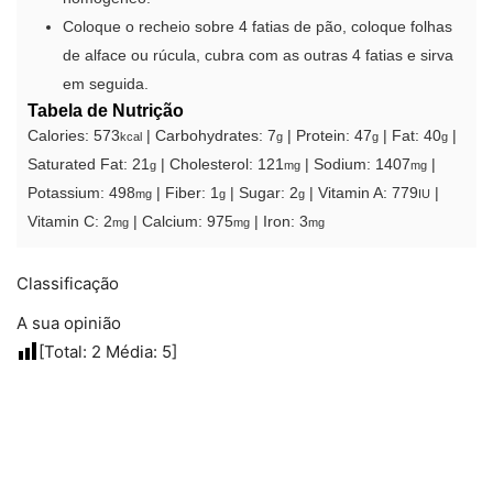
Coloque o recheio sobre 4 fatias de pão, coloque folhas
de alface ou rúcula, cubra com as outras 4 fatias e sirva
em seguida.
Tabela de Nutrição
Calories:
573
|
Carbohydrates:
7
|
Protein:
47
|
Fat:
40
|
kcal
g
g
g
Saturated Fat:
21
|
Cholesterol:
121
|
Sodium:
1407
|
g
mg
mg
Potassium:
498
|
Fiber:
1
|
Sugar:
2
|
Vitamin A:
779
|
mg
g
g
IU
Vitamin C:
2
|
Calcium:
975
|
Iron:
3
mg
mg
mg
Classificação
A sua opinião
[Total:
2
Média:
5
]