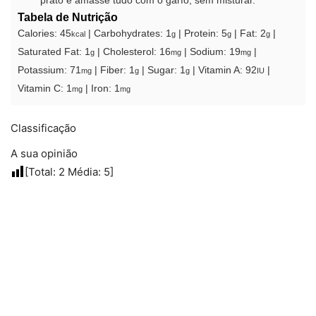
prato e amasse tudo com o garfo, sem misturar.
Tabela de Nutrição
Calories:
45
|
Carbohydrates:
1
|
Protein:
5
|
Fat:
2
|
kcal
g
g
g
Saturated Fat:
1
|
Cholesterol:
16
|
Sodium:
19
|
g
mg
mg
Potassium:
71
|
Fiber:
1
|
Sugar:
1
|
Vitamin A:
92
|
mg
g
g
IU
Vitamin C:
1
|
Iron:
1
mg
mg
Classificação
A sua opinião
[Total:
2
Média:
5
]