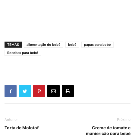
TEMAS
alimentação do bebé
bebé
papas para bebé
Receitas para bebé
Anterior
Próximo
Torta de Molotof
Creme de tomate e
manjericão para bebé