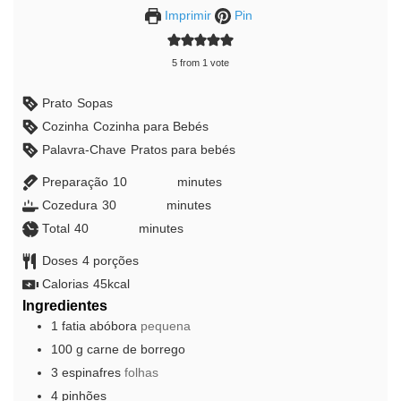
Imprimir
Pin
5
from 1 vote
Prato
Sopas
Cozinha
Cozinha para Bebés
Palavra-Chave
Pratos para bebés
Preparação
10
minutes
minutes
Cozedura
30
minutes
minutes
Total
40
minutes
minutes
Doses
4
porções
Calorias
45
kcal
Ingredientes
1
fatia
abóbora
pequena
100
g
carne de borrego
3
espinafres
folhas
4
pinhões