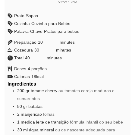
5
from 1 vote
Prato
Sopas
Cozinha
Cozinha para Bebés
Palavra-Chave
Pratos para bebés
Preparação
10
minutes
minutes
Cozedura
30
minutes
minutes
Total
40
minutes
minutes
Doses
4
porções
Calorias
18
kcal
Ingredientes
200
gr
tomate cherry
ou tomates cereja maduros e
sumarentos
50
gr
batatas
2
manjericão
folhas
1
medida
leite de transição
fórmula infantil do seu bebé
30
ml
água mineral
ou de nascente adequada para