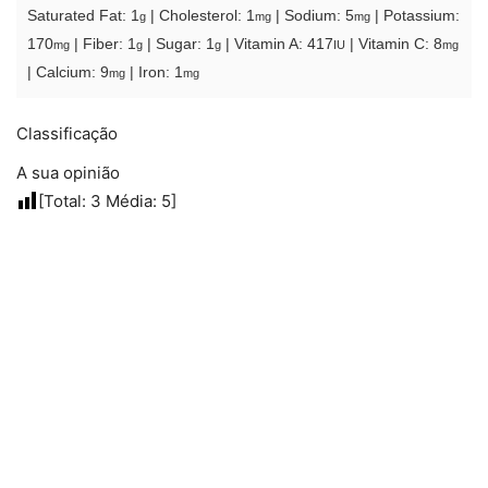
Saturated Fat:
1
|
Cholesterol:
1
|
Sodium:
5
|
Potassium:
g
mg
mg
170
|
Fiber:
1
|
Sugar:
1
|
Vitamin A:
417
|
Vitamin C:
8
mg
g
g
IU
mg
|
Calcium:
9
|
Iron:
1
mg
mg
Classificação
A sua opinião
[Total:
3
Média:
5
]