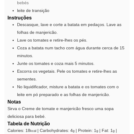
bebés
leite de transição
Instruções
Descasque, lave e corte a batata em pedaços. Lave as
folhas de manjericão.
Lave os tomates e retire-lhes os pés.
Coza a batata num tacho com água durante cerca de 15
minutos.
Junte os tomates e coza mais 5 minutos.
Escorra os vegetais. Pele os tomates e retire-lhes as
sementes.
No liquidificador, misture a batata e os tomates com o
leite em pó preparado e as folhas de manjericão.
Notas
Sirva o Creme de tomate e manjericão fresco uma sopa
deliciosa para bebé.
Tabela de Nutrição
Calories:
18
|
Carbohydrates:
4
|
Protein:
1
|
Fat:
1
|
kcal
g
g
g