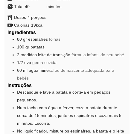
Total
40
minutes
minutes
Doses
4
porções
Calorias
19
kcal
Ingredientes
80
gr
espinafres
folhas
100
gr
batatas
2
medidas
leite de transição
fórmula infantil do seu bebé
1/2
ovo
gema cozida
60
ml
água mineral
ou de nascente adequada para
bebés
Instruções
Descasque e lave a batata e corte-a em pedaços
pequenos.
Num tacho com água a ferver, coza a batata durante
cerca de 15 minutos, junte os espinafres e coza mais 5
minutos. Escorra.
No liquidificador, misture os espinafres, a batata e o leite