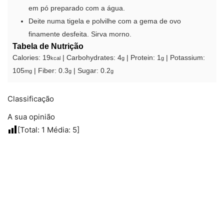
em pó preparado com a água.
Deite numa tigela e polvilhe com a gema de ovo
finamente desfeita. Sirva morno.
Tabela de Nutrição
Calories:
19
|
Carbohydrates:
4
|
Protein:
1
|
Potassium:
kcal
g
g
105
|
Fiber:
0.3
|
Sugar:
0.2
mg
g
g
Classificação
A sua opinião
[Total:
1
Média:
5
]