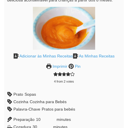
deliciosa aconselhável para crianças a partir dos 8 meses.
Adicionar às Minhas Receitas
As Minhas Receitas
Imprimir
Pin
4
from
2
votes
Prato
Sopas
Cozinha
Cozinha para Bebés
Palavra-Chave
Pratos para bebés
Preparação
10
minutes
minutes
Cozedura
30
minutes
minutes