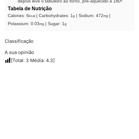
depois leve o tabuleiro ao forno, pré-aquecido a 180º.
Tabela de Nutrição
Calories:
6
|
Carbohydrates:
1
|
Sodium:
472
|
kcal
g
mg
Potassium:
0.03
|
Sugar:
1
mg
g
Classificação
A sua opinião
[Total:
3
Média:
4.3
]