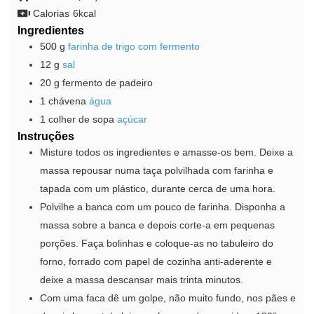
Calorias
6
kcal
Ingredientes
500
g
farinha de trigo com fermento
12
g
sal
20
g
fermento de padeiro
1
chávena
água
1
colher de sopa
açúcar
Instruções
Misture todos os ingredientes e amasse-os bem. Deixe a
massa repousar numa taça polvilhada com farinha e
tapada com um plástico, durante cerca de uma hora.
Polvilhe a banca com um pouco de farinha. Disponha a
massa sobre a banca e depois corte-a em pequenas
porções. Faça bolinhas e coloque-as no tabuleiro do
forno, forrado com papel de cozinha anti-aderente e
deixe a massa descansar mais trinta minutos.
Com uma faca dê um golpe, não muito fundo, nos pães e