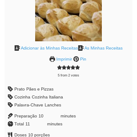
Adicionar às Minhas Receitas
As Minhas Receitas
Imprimir
Pin
5
from
2
votes
Prato
Pães e Pizzas
Cozinha
Cozinha Italiana
Palavra-Chave
Lanches
Preparação
10
minutes
minutes
Total
11
minutes
minutes
Doses
10
porções