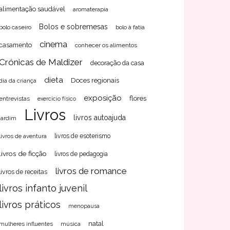
alimentação saudável
aromaterapia
Bolos e sobremesas
bolo caseiro
bolo à fatia
cinema
casamento
conhecer os alimentos
Crónicas de Maldizer
decoração da casa
dieta
Doces regionais
dia da criança
exposição
flores
entrevistas
exercício físico
Livros
livros autoajuda
jardim
livros de aventura
livros de esoterismo
livros de ficção
livros de pedagogia
livros de romance
livros de receitas
livros infanto juvenil
livros práticos
menopausa
natal
mulheres influentes
música