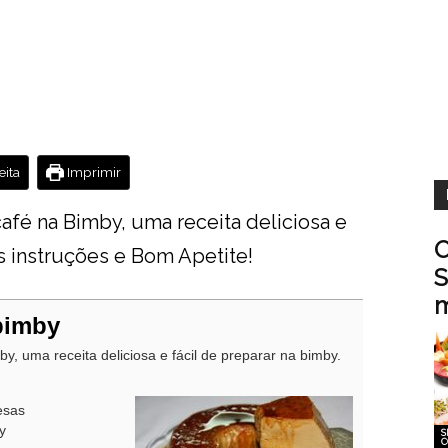
ita
Imprimir
afé na Bimby, uma receita deliciosa e
O
as instruções e Bom Apetite!
S
m
bimby
y, uma receita deliciosa e fácil de preparar na bimby.
esas
y
S
C