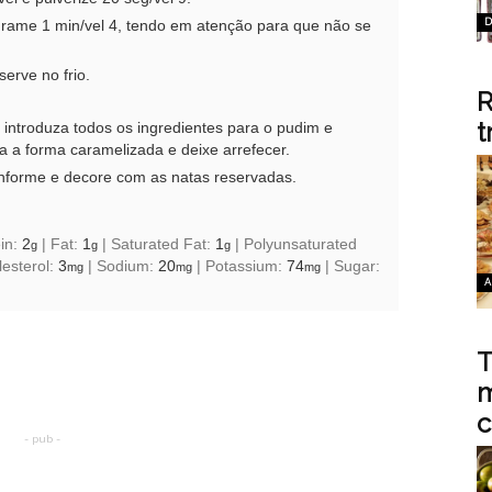
D
ograme 1 min/vel 4, tendo em atenção para que não se
serve no frio.
R
t
, introduza todos os ingredientes para o pudim e
a a forma caramelizada e deixe arrefecer.
enforme e decore com as natas reservadas.
ein:
2
|
Fat:
1
|
Saturated Fat:
1
|
Polyunsaturated
g
g
g
esterol:
3
|
Sodium:
20
|
Potassium:
74
|
Sugar:
mg
mg
mg
A
T
m
c
- pub -