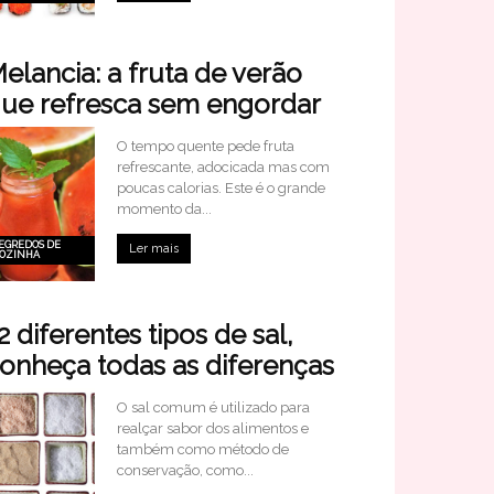
elancia: a fruta de verão
ue refresca sem engordar
O tempo quente pede fruta
refrescante, adocicada mas com
poucas calorias. Este é o grande
momento da...
EGREDOS DE
Ler mais
OZINHA
2 diferentes tipos de sal,
onheça todas as diferenças
O sal comum é utilizado para
realçar sabor dos alimentos e
também como método de
conservação, como...