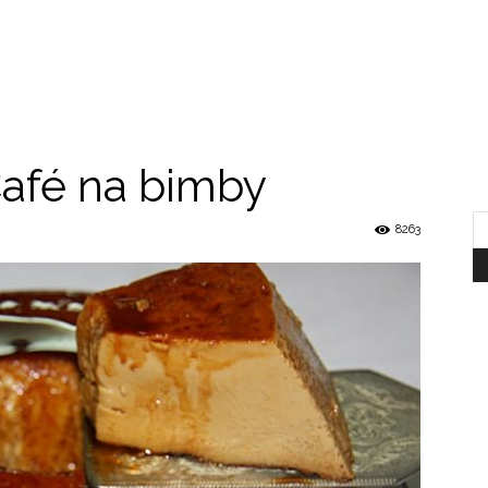
afé na bimby
8263