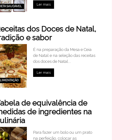
Ler mais
IETA SAUDÁVEL
eceitas dos Doces de Natal,
radição e sabor
É na preparação da Mesa e Ceia
de Natal e na seleção das receitas
dos doces de Natal...
Ler mais
LIMENTAÇÃO
abela de equivalência de
edidas de ingredientes na
ulinária
Para fazer um bolo ou um prato
na perfeição, colocar as