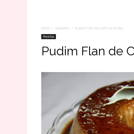
Inicio
Receitas
Pudim Flan de Café na bimby
Receitas
Pudim Flan de C