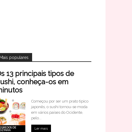
Mais populares
s 13 principais tipos de
ushi, conheça-os em
inutos
Começou por ser um prato tipico
japonês, o sushi tornou-se moda
em vários países do Ocidente,
pelo...
EGREDOS DE
Ler mais
OZINHA