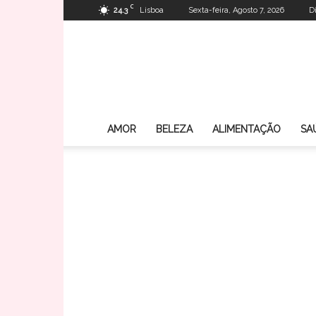
C
24.3
Lisboa
Sexta-feira, Agosto 7, 2026
D
AMOR
BELEZA
ALIMENTAÇÃO
SA