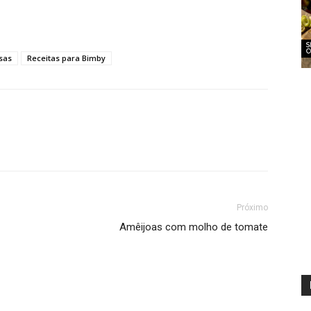
S
C
sas
Receitas para Bimby
Próximo
Amêijoas com molho de tomate