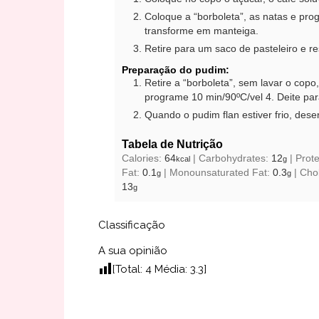
Coloque a “borboleta”, as natas e pr
transforme em manteiga.
Retire para um saco de pasteleiro e re
Preparação do pudim:
Retire a “borboleta”, sem lavar o copo
programe 10 min/90ºC/vel 4. Deite par
Quando o pudim flan estiver frio, des
Tabela de Nutrição
Calories:
64
|
Carbohydrates:
12
|
Prot
kcal
g
Fat:
0.1
|
Monounsaturated Fat:
0.3
|
Chol
g
g
13
g
Classificação
A sua opinião
[Total:
4
Média:
3.3
]