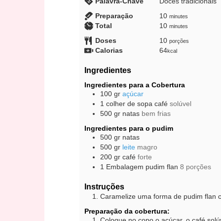
Palavra-Chave
Doces tradicionais
minutes
Preparação
10
minutes
minutes
Total
10
minutes
Doses
10
porções
Calorias
64
kcal
Ingredientes
Ingredientes para a Cobertura
100
gr
açúcar
1
colher de sopa
café
solúvel
500
gr
natas
bem frias
Ingredientes para o pudim
500
gr
natas
500
gr
leite
magro
200
gr
café
forte
1
Embalagem
pudim flan
8 porções
Instruções
Caramelize uma forma de pudim flan c
Preparação da cobertura:
Coloque no copo o açúcar, o café solúv