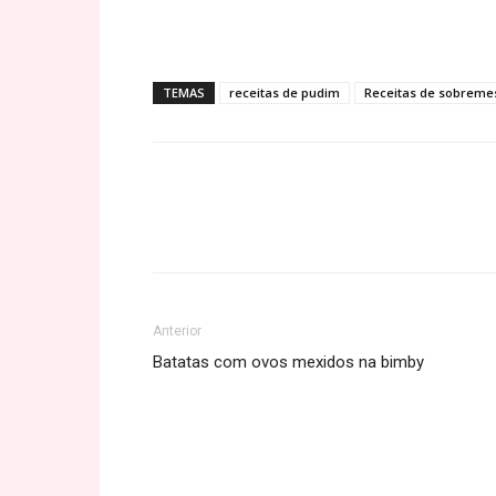
TEMAS
receitas de pudim
Receitas de sobreme
Share
Anterior
Batatas com ovos mexidos na bimby