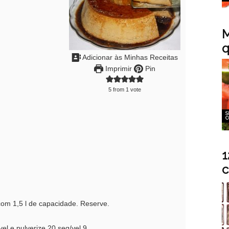
M
q
Adicionar às Minhas Receitas
Imprimir
Pin
5
from 1 vote
S
C
1
c
om 1,5 l de capacidade. Reserve.
el e pulverize 20 seg/vel 9.