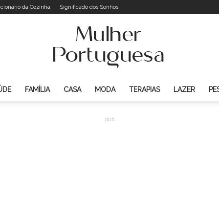
icionário da Cozinha
Significado dos Sonhos
ÚDE
FAMÍLIA
CASA
MODA
TERAPIAS
LAZER
PE
Mulher
- pub -
Portuguesa