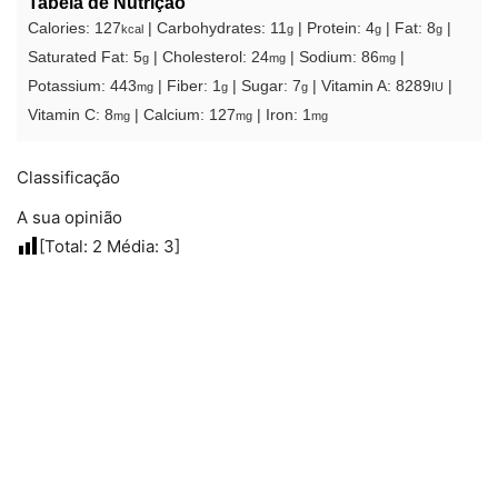
Tabela de Nutrição
Calories:
127
|
Carbohydrates:
11
|
Protein:
4
|
Fat:
8
|
kcal
g
g
g
Saturated Fat:
5
|
Cholesterol:
24
|
Sodium:
86
|
g
mg
mg
Potassium:
443
|
Fiber:
1
|
Sugar:
7
|
Vitamin A:
8289
|
mg
g
g
IU
Vitamin C:
8
|
Calcium:
127
|
Iron:
1
mg
mg
mg
Classificação
A sua opinião
[Total:
2
Média:
3
]