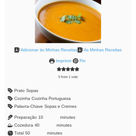
Adicionar às Minhas Receitas
As Minhas Receitas
Imprimir
Pin
5
from 1 vote
Prato
Sopas
Cozinha
Cozinha Portuguesa
Palavra-Chave
Sopas e Cremes
Preparação
10
minutes
minutes
Cozedura
40
minutes
minutes
Total
50
minutes
minutes