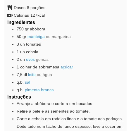
Doses
8
porções
Calorias
127
kcal
Ingredientes
750
gr
abóbora
50
gr
manteiga
ou margarina
3
un
tomates
1
un
cebola
2
un
ovos
gemas
1
colher de sobremesa
açúcar
7,5
dl
leite
ou água
q.b.
sal
q.b.
pimenta branca
Instruções
Arranje a abóbora e corte-a em bocados.
Retire a pele e as sementes ao tomate.
Corte a cebola em rodelas finas e o tomate aos pedaços.
Deite tudo num tacho de fundo espesso, leve a cozer em