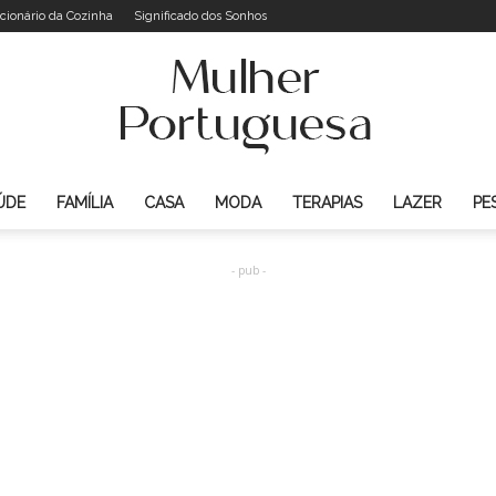
cionário da Cozinha
Significado dos Sonhos
ÚDE
FAMÍLIA
CASA
MODA
TERAPIAS
LAZER
PE
Mulher
- pub -
Portuguesa