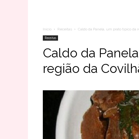
Inicio
Receitas
Caldo da Panela, um prato tipico da r
Receitas
Caldo da Panela,
região da Covilh