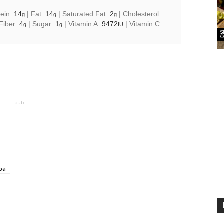
tein:
14
|
Fat:
14
|
Saturated Fat:
2
|
Cholesterol:
g
g
g
Fiber:
4
|
Sugar:
1
|
Vitamin A:
9472
|
Vitamin C:
g
g
IU
S
C
- pub -
opa