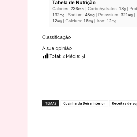
Tabela de Nutrição
Calories:
236
|
Carbohydrates:
13
|
Pro
kcal
g
132
|
Sodium:
45
|
Potassium:
321
|
mg
mg
mg
12
|
Calcium:
18
|
Iron:
12
mg
mg
mg
Classificação
A sua opinião
[Total:
2
Média:
5
]
TEMAS
Cozinha da Beira Interior
Receitas de s