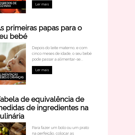
EGREDOS DE
Ler mais
OZINHA
s primeiras papas para o
eu bebé
Depois do leite materno, e com
cinco meses de idade, o seu bebé
pode passar a alimentar-se...
Ler mais
LIMENTAÇÃO
EBÉS E CRIANÇAS
abela de equivalência de
edidas de ingredientes na
ulinária
Para fazer um bolo ou um prato
na perfeição, colocar as