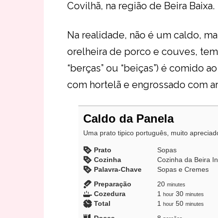
Covilhã, na região de Beira Baixa.
Na realidade, não é um caldo, mas
orelheira de porco e couves, te
“berças” ou “beiças”) é comido a
com hortelã e engrossado com arr
Caldo da Panela
Uma prato tipico português, muito apreciad
Prato
Sopas
Cozinha
Cozinha da Beira In
Palavra-Chave
Sopas e Cremes
minutes
Preparação
20
minutes
hour
minutes
Cozedura
1
30
hour
minutes
hour
minutes
Total
1
50
hour
minutes