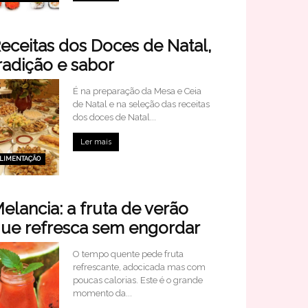
eceitas dos Doces de Natal,
radição e sabor
É na preparação da Mesa e Ceia
de Natal e na seleção das receitas
dos doces de Natal...
Ler mais
LIMENTAÇÃO
elancia: a fruta de verão
ue refresca sem engordar
O tempo quente pede fruta
refrescante, adocicada mas com
poucas calorias. Este é o grande
momento da...