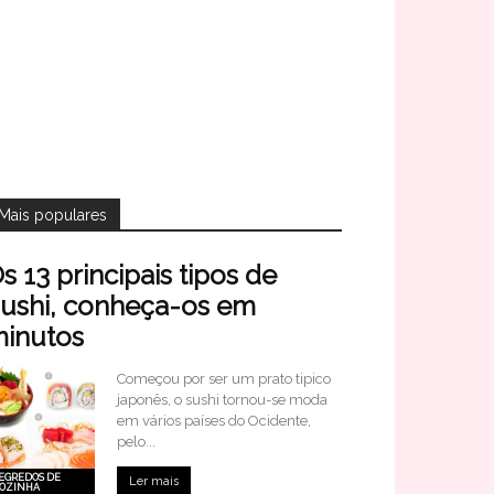
Mais populares
s 13 principais tipos de
ushi, conheça-os em
inutos
Começou por ser um prato tipico
japonês, o sushi tornou-se moda
em vários países do Ocidente,
pelo...
EGREDOS DE
Ler mais
OZINHA