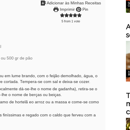
Adicionar às Minhas Receitas
S
C
Imprimir
Pin
5
from 1 vote
A
s
l
 ou 500 gr de pão
A
B
ou em lume brando, com o feijão demolhado, água, o
uve cortada. Tempera-se com sal e deixa-se cozer.
calmente dá-se-lhe o nome de gadanha), retira-se o
T
-lhe o nome de berças ou beiças.
m
 o ramo de hortelã eo arroz ou a massa e come-se como
c
ias finíssimas e regado com o caldo que ferveu com a