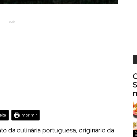
- pub -
O
S
m
ita
Imprimir
to da culinária portuguesa, originário da
S
C