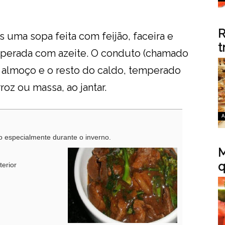
R
 uma sopa feita com feijão, faceira e
t
mperada com azeite. O conduto (chamado
o almoço e o resto do caldo, temperado
oz ou massa, ao jantar.
A
o especialmente durante o inverno.
M
q
terior