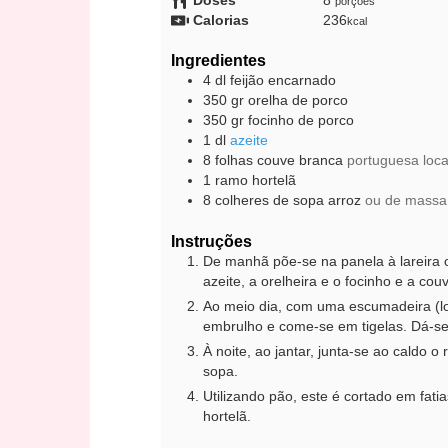
Doses
8
porções
Calorias
236
kcal
Ingredientes
4
dl
feijão encarnado
350
gr
orelha de porco
350
gr
focinho de porco
1
dl
azeite
8
folhas
couve branca
portuguesa loca
1
ramo
hortelã
8
colheres de sopa
arroz
ou de massa
Instruções
De manhã põe-se na panela à lareira 
azeite, a orelheira e o focinho e a co
Ao meio dia, com uma escumadeira (lo
embrulho e come-se em tigelas. Dá-se
À noite, ao jantar, junta-se ao caldo
sopa.
Utilizando pão, este é cortado em fat
hortelã.