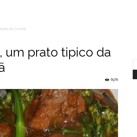
egião da Covilhã
 um prato tipico da
ã
6978