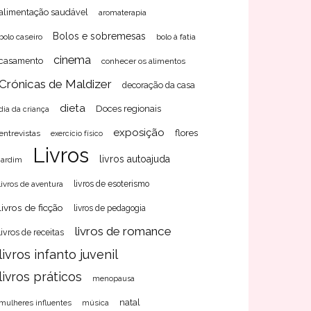
alimentação saudável
aromaterapia
Bolos e sobremesas
bolo caseiro
bolo à fatia
cinema
casamento
conhecer os alimentos
Crónicas de Maldizer
decoração da casa
dieta
Doces regionais
dia da criança
exposição
flores
entrevistas
exercício físico
Livros
livros autoajuda
jardim
livros de aventura
livros de esoterismo
livros de ficção
livros de pedagogia
livros de romance
livros de receitas
livros infanto juvenil
livros práticos
menopausa
natal
mulheres influentes
música