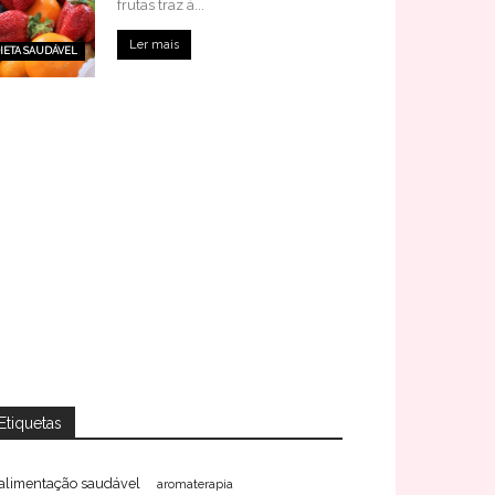
frutas traz à...
Ler mais
IETA SAUDÁVEL
Etiquetas
alimentação saudável
aromaterapia