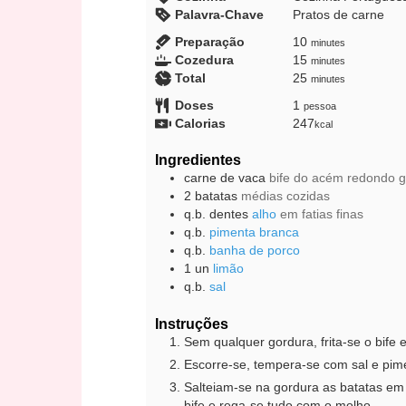
Palavra-Chave
Pratos de carne
minutes
Preparação
10
minutes
minutes
Cozedura
15
minutes
minutes
Total
25
minutes
Doses
1
pessoa
Calorias
247
kcal
Ingredientes
carne de vaca
bife do acém redondo g
2
batatas
médias cozidas
q.b.
dentes
alho
em fatias finas
q.b.
pimenta branca
q.b.
banha de porco
1
un
limão
q.b.
sal
Instruções
Sem qualquer gordura, frita-se o bife
Escorre-se, tempera-se com sal e pim
Salteiam-se na gordura as batatas em
bife e rega-se tudo com o molho.