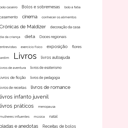
Bolos e sobremesas
bolo caseiro
bolo à fatia
cinema
casamento
conhecer os alimentos
Crónicas de Maldizer
decoração da casa
dieta
Doces regionais
dia da criança
exposição
flores
entrevistas
exercício físico
Livros
livros autoajuda
jardim
livros de aventura
livros de esoterismo
livros de ficção
livros de pedagogia
livros de romance
livros de receitas
livros infanto juvenil
livros práticos
menopausa
natal
mulheres influentes
música
piadas e anedotas
Receitas de bolos