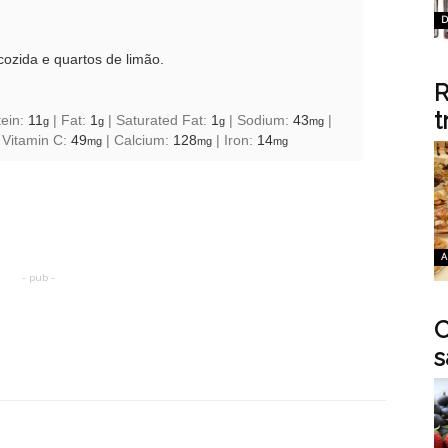
D
cozida e quartos de limão.
R
t
tein:
11
|
Fat:
1
|
Saturated Fat:
1
|
Sodium:
43
|
g
g
g
mg
|
Vitamin C:
49
|
Calcium:
128
|
Iron:
14
mg
mg
mg
A
- pub -
C
s