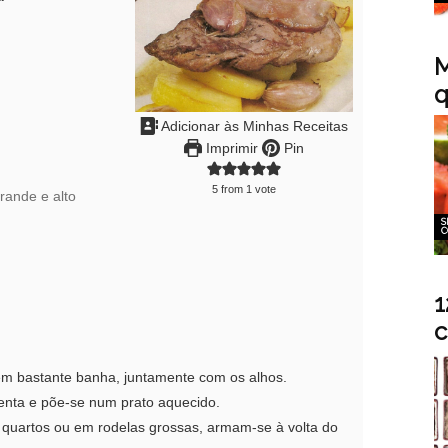
M
q
Adicionar às Minhas Receitas
Imprimir
Pin
5
from 1 vote
rande e alto
S
C
1
c
 em bastante banha, juntamente com os alhos.
enta e põe-se num prato aquecido.
 quartos ou em rodelas grossas, armam-se à volta do