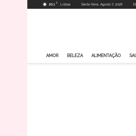
C
20.1
Lisboa
Sexta-feira, Agosto 7, 2026
D
AMOR
BELEZA
ALIMENTAÇÃO
SA