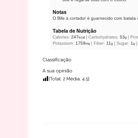
Notas
O Bife à cortador é guarnecido com batata 
Tabela de Nutrição
Calories:
247
|
Carbohydrates:
53
|
Pro
kcal
g
Potassium:
1759
|
Fiber:
11
|
Sugar:
1
mg
g
g
Classificação
A sua opinião
[Total:
2
Média:
4.5
]