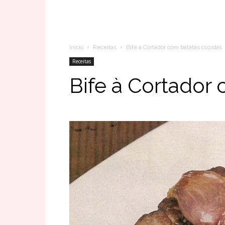
Inicio
Receitas
Bife à Cortador com batatas cozidas
Receitas
Bife à Cortador