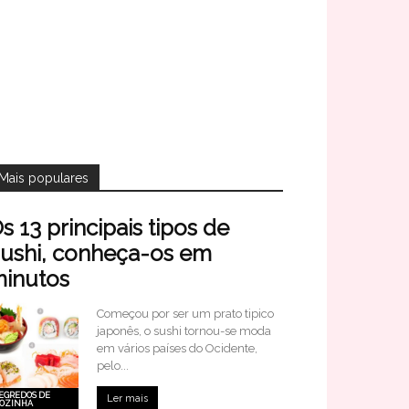
Mais populares
s 13 principais tipos de
ushi, conheça-os em
inutos
Começou por ser um prato tipico
japonês, o sushi tornou-se moda
em vários países do Ocidente,
pelo...
EGREDOS DE
Ler mais
OZINHA