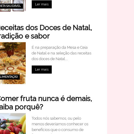
Ler mais
IETA SAUDÁVEL
eceitas dos Doces de Natal,
radição e sabor
É na preparação da Mesa e Ceia
de Natal e na seleção das receitas
dos doces de Natal...
Ler mais
LIMENTAÇÃO
omer fruta nunca é demais,
aiba porquê?
Todos nós sabemos, ou pelo
menos deveríamos conhecer os
benefícios que o consumo de