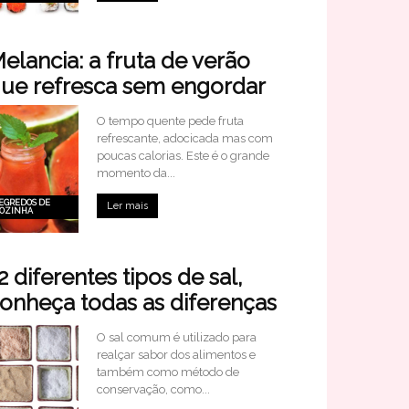
elancia: a fruta de verão
ue refresca sem engordar
O tempo quente pede fruta
refrescante, adocicada mas com
poucas calorias. Este é o grande
momento da...
EGREDOS DE
Ler mais
OZINHA
2 diferentes tipos de sal,
onheça todas as diferenças
O sal comum é utilizado para
realçar sabor dos alimentos e
também como método de
conservação, como...