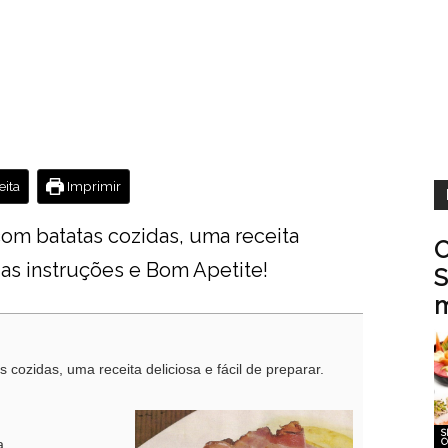
ita
Imprimir
com batatas cozidas, uma receita
O
a as instruções e Bom Apetite!
S
m
 cozidas, uma receita deliciosa e fácil de preparar.
S
a
C