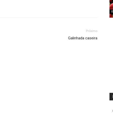
D
Próximo
Galinhada caseira