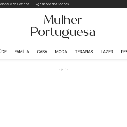
icionário da Cozinha
Significado dos Sonhos
ÚDE
FAMÍLIA
CASA
MODA
TERAPIAS
LAZER
PE
Mulher
- pub -
Portuguesa