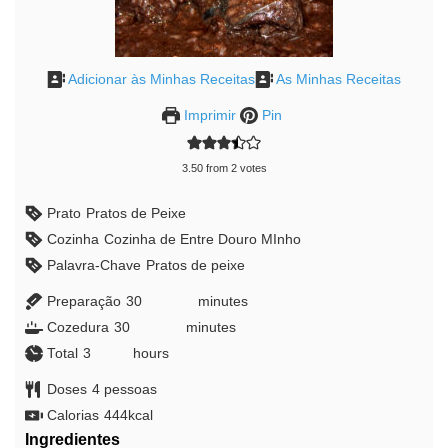
Adicionar às Minhas Receitas
As Minhas Receitas
Imprimir
Pin
3.50
from
2
votes
Prato
Pratos de Peixe
Cozinha
Cozinha de Entre Douro MInho
Palavra-Chave
Pratos de peixe
Preparação
30
minutes
minutes
Cozedura
30
minutes
minutes
Total
3
hours
hours
Doses
4
pessoas
Calorias
444
kcal
Ingredientes