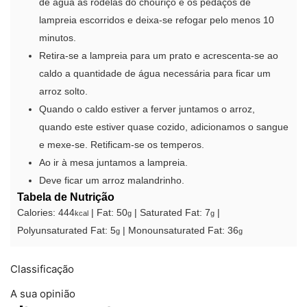
de água as rodelas do chouriço e os pedaços de
lampreia escorridos e deixa-se refogar pelo menos 10
minutos.
Retira-se a lampreia para um prato e acrescenta-se ao
caldo a quantidade de água necessária para ficar um
arroz solto.
Quando o caldo estiver a ferver juntamos o arroz,
quando este estiver quase cozido, adicionamos o sangue
e mexe-se. Retificam-se os temperos.
Ao ir à mesa juntamos a lampreia.
Deve ficar um arroz malandrinho.
Tabela de Nutrição
Calories:
444
|
Fat:
50
|
Saturated Fat:
7
|
kcal
g
g
Polyunsaturated Fat:
5
|
Monounsaturated Fat:
36
g
g
Classificação
A sua opinião