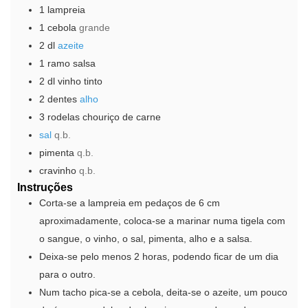
1
lampreia
1
cebola
grande
2
dl
azeite
1
ramo
salsa
2
dl
vinho tinto
2
dentes
alho
3
rodelas
chouriço de carne
sal
q.b.
pimenta
q.b.
cravinho
q.b.
Instruções
Corta-se a lampreia em pedaços de 6 cm
aproximadamente, coloca-se a marinar numa tigela com
o sangue, o vinho, o sal, pimenta, alho e a salsa.
Deixa-se pelo menos 2 horas, podendo ficar de um dia
para o outro.
Num tacho pica-se a cebola, deita-se o azeite, um pouco