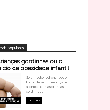
Mais populares
rianças gordinhas ou o
nicio da obesidade infantil
Se um bebé rechonchudo é
bonito de ver, o mesmo já não
acontece com as crianças
gordinhas...
LIMENTAÇÃO
Ler mais
EBÉS E CRIANÇAS