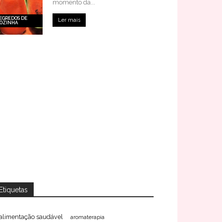
momento da...
EGREDOS DE
Ler mais
OZINHA
Etiquetas
alimentação saudável
aromaterapia