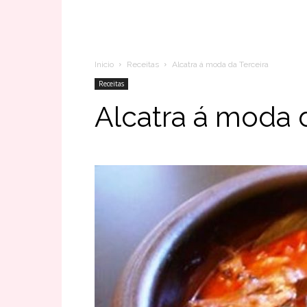
Inicio
Receitas
Alcatra á moda da Terceira
Receitas
Alcatra á moda 