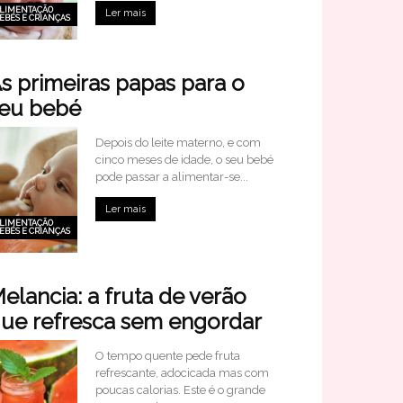
LIMENTAÇÃO
Ler mais
EBÉS E CRIANÇAS
s primeiras papas para o
eu bebé
Depois do leite materno, e com
cinco meses de idade, o seu bebé
pode passar a alimentar-se...
Ler mais
LIMENTAÇÃO
EBÉS E CRIANÇAS
elancia: a fruta de verão
ue refresca sem engordar
O tempo quente pede fruta
refrescante, adocicada mas com
poucas calorias. Este é o grande