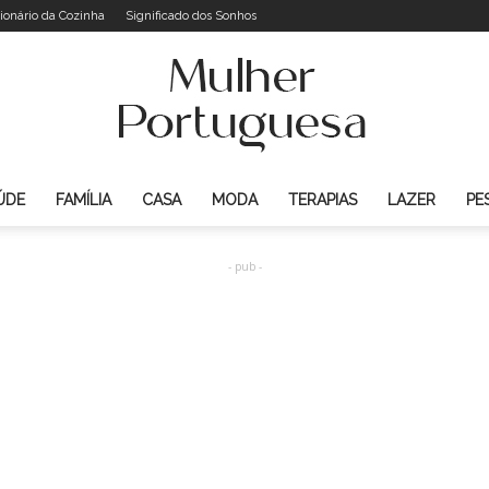
ionário da Cozinha
Significado dos Sonhos
ÚDE
FAMÍLIA
CASA
MODA
TERAPIAS
LAZER
PE
Mulher
- pub -
Portuguesa