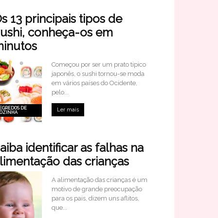
s 13 principais tipos de
ushi, conheça-os em
inutos
Começou por ser um prato tipico
japonês, o sushi tornou-se moda
em vários países do Ocidente,
pelo...
EGREDOS DE
Ler mais
OZINHA
aiba identificar as falhas na
limentação das crianças
A alimentação das crianças é um
motivo de grande preocupação
para os pais, dizem uns aflitos,
que...