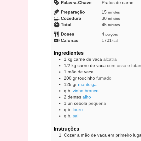
Palavra-Chave
Pratos de carne
minutes
Preparação
15
minutes
minutes
Cozedura
30
minutes
minutes
Total
45
minutes
Doses
4
porções
Calorias
1701
kcal
Ingredientes
1
kg
carne de vaca
alcatra
1/2
kg
carne de vaca
com osso e tuta
1
mão de vaca
200
gr
toucinho
fumado
125
gr
manteiga
q.b.
vinho branco
2
dentes
alho
1
un
cebola
pequena
q.b.
louro
q.b.
sal
Instruções
Cozer a mão de vaca em primeiro luga