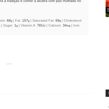
a a tradição é comer a alcatra com pão molhado no
S
C
tein:
68
|
Fat:
157
|
Saturated Fat:
69
|
Cholesterol:
g
g
g
|
Sugar:
1
|
Vitamin A:
781
|
Calcium:
34
|
Iron:
g
g
IU
mg
- pub -