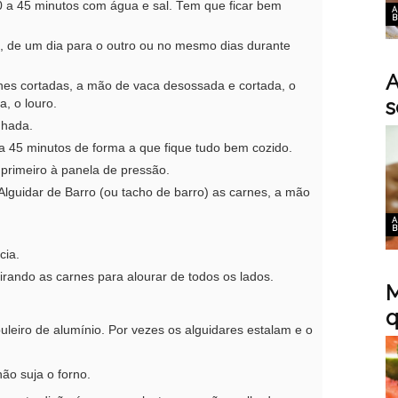
 a 45 minutos com água e sal. Tem que ficar bem
A
B
l, de um dia para o outro ou no mesmo dias durante
A
es cortadas, a mão de vaca desossada e cortada, o
s
, o louro.
nhada.
a 45 minutos de forma a que fique tudo bem cozido.
primeiro à panela de pressão.
lguidar de Barro (ou tacho de barro) as carnes, a mão
A
B
cia.
irando as carnes para alourar de todos os lados.
M
q
uleiro de alumínio. Por vezes os alguidares estalam e o
não suja o forno.