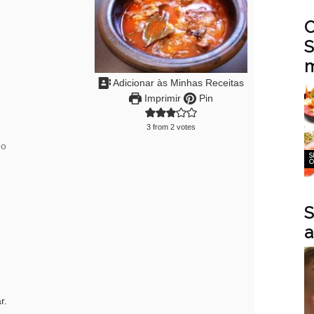
O
S
m
Adicionar às Minhas Receitas
Imprimir
Pin
3
from
2
votes
no
S
C
S
a
r.