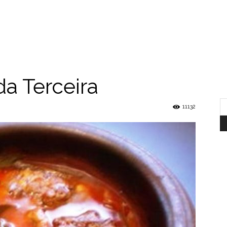
da Terceira
11132