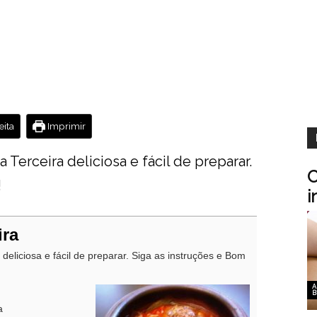
ita
Imprimir
 Terceira deliciosa e fácil de preparar.
C
!
i
ira
 deliciosa e fácil de preparar. Siga as instruções e Bom
A
B
a