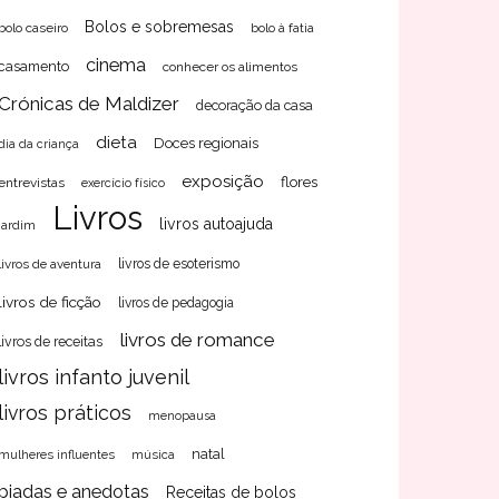
Bolos e sobremesas
bolo caseiro
bolo à fatia
cinema
casamento
conhecer os alimentos
Crónicas de Maldizer
decoração da casa
dieta
Doces regionais
dia da criança
exposição
flores
entrevistas
exercício físico
Livros
livros autoajuda
jardim
livros de aventura
livros de esoterismo
livros de ficção
livros de pedagogia
livros de romance
livros de receitas
livros infanto juvenil
livros práticos
menopausa
natal
mulheres influentes
música
piadas e anedotas
Receitas de bolos