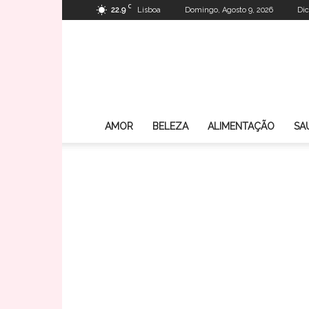
C
22.9
Lisboa
Domingo, Agosto 9, 2026
Dic
AMOR
BELEZA
ALIMENTAÇÃO
SA