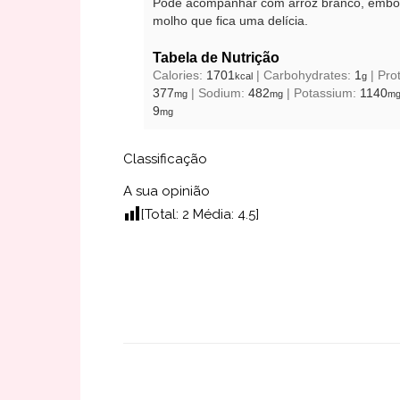
Pode acompanhar com arroz branco, embor
molho que fica uma delícia.
Tabela de Nutrição
Calories:
1701
|
Carbohydrates:
1
|
Pro
kcal
g
377
|
Sodium:
482
|
Potassium:
1140
mg
mg
m
9
mg
Classificação
A sua opinião
[Total:
2
Média:
4.5
]