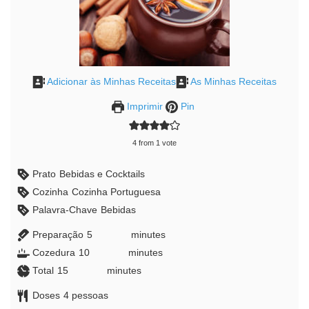
Adicionar às Minhas Receitas
As Minhas Receitas
Imprimir
Pin
4
from 1 vote
Prato
Bebidas e Cocktails
Cozinha
Cozinha Portuguesa
Palavra-Chave
Bebidas
Preparação
5
minutes
minutes
Cozedura
10
minutes
minutes
Total
15
minutes
minutes
Doses
4
pessoas