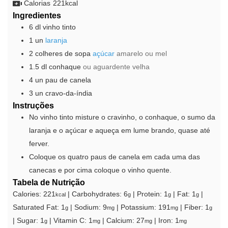
Calorias
221
kcal
Ingredientes
6
dl
vinho tinto
1
un
laranja
2
colheres de sopa
açúcar
amarelo ou mel
1.5
dl
conhaque
ou aguardente velha
4
un
pau de canela
3
un
cravo-da-índia
Instruções
No vinho tinto misture o cravinho, o conhaque, o sumo da
laranja e o açúcar e aqueça em lume brando, quase até
ferver.
Coloque os quatro paus de canela em cada uma das
canecas e por cima coloque o vinho quente.
Tabela de Nutrição
Calories:
221
|
Carbohydrates:
6
|
Protein:
1
|
Fat:
1
|
kcal
g
g
g
Saturated Fat:
1
|
Sodium:
9
|
Potassium:
191
|
Fiber:
1
g
mg
mg
g
|
Sugar:
1
|
Vitamin C:
1
|
Calcium:
27
|
Iron:
1
g
mg
mg
mg