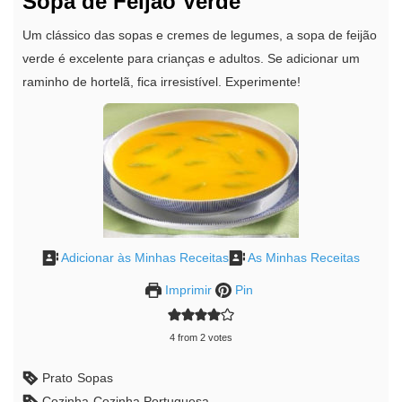
Sopa de Feijão Verde
Um clássico das sopas e cremes de legumes, a sopa de feijão
verde é excelente para crianças e adultos. Se adicionar um
raminho de hortelã, fica irresistível. Experimente!
Adicionar às Minhas Receitas
As Minhas Receitas
Imprimir
Pin
4
from
2
votes
Prato
Sopas
Cozinha
Cozinha Portuguesa