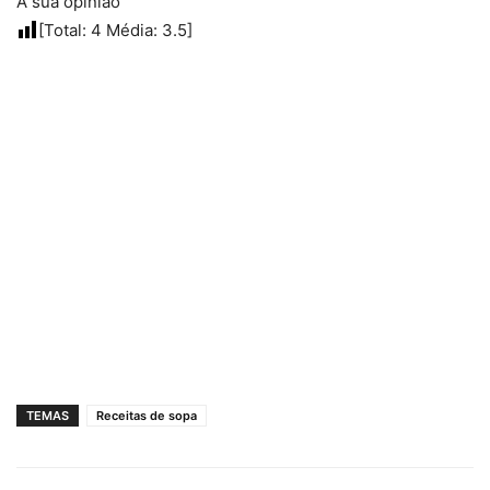
A sua opinião
[Total:
4
Média:
3.5
]
TEMAS
Receitas de sopa