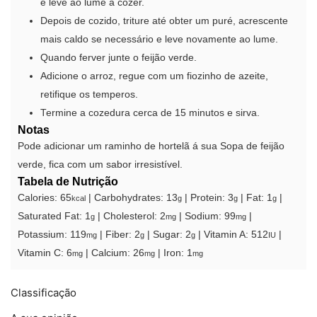
e leve ao lume a cozer.
Depois de cozido, triture até obter um puré, acrescente
mais caldo se necessário e leve novamente ao lume.
Quando ferver junte o feijão verde.
Adicione o arroz, regue com um fiozinho de azeite,
retifique os temperos.
Termine a cozedura cerca de 15 minutos e sirva.
Notas
Pode adicionar um raminho de hortelã á sua Sopa de feijão
verde, fica com um sabor irresistível.
Tabela de Nutrição
Calories:
65
|
Carbohydrates:
13
|
Protein:
3
|
Fat:
1
|
kcal
g
g
g
Saturated Fat:
1
|
Cholesterol:
2
|
Sodium:
99
|
g
mg
mg
Potassium:
119
|
Fiber:
2
|
Sugar:
2
|
Vitamin A:
512
|
mg
g
g
IU
Vitamin C:
6
|
Calcium:
26
|
Iron:
1
mg
mg
mg
Classificação