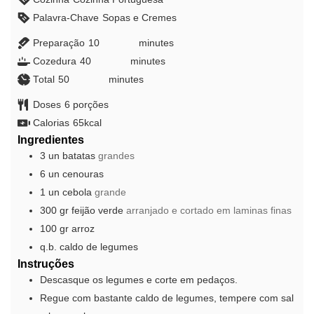
Palavra-Chave
Sopas e Cremes
Preparação
10
minutes
minutes
Cozedura
40
minutes
minutes
Total
50
minutes
minutes
Doses
6
porções
Calorias
65
kcal
Ingredientes
3
un
batatas
grandes
6
un
cenouras
1
un
cebola
grande
300
gr
feijão verde
arranjado e cortado em laminas finas
100
gr
arroz
q.b.
caldo de legumes
Instruções
Descasque os legumes e corte em pedaços.
Regue com bastante caldo de legumes, tempere com sal