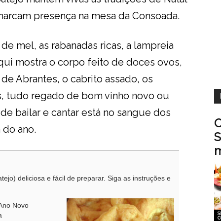
s marcam presença na mesa da Consoada.
de mel, as rabanadas ricas, a lampreia
qui mostra o corpo feito de doces ovos,
 de Abrantes, o cabrito assado, os
s, tudo regado de bom vinho novo ou
de bailar e cantar está no sangue dos
O
a do ano.
S
m
tejo) deliciosa e fácil de preparar. Siga as instruções e
 Ano Novo
S
a
C