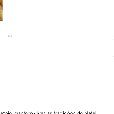
- pub -
batejo mantém vivas as tradições de Natal