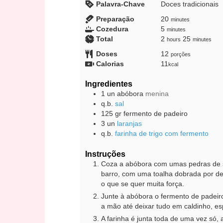
Palavra-Chave
Doces tradicionais
minutes
Preparação
20
minutes
minutes
Cozedura
5
minutes
hours
minutes
Total
2
25
hours
minutes
Doses
12
porções
Calorias
11
kcal
Ingredientes
1
un
abóbora
menina
q.b.
sal
125
gr
fermento de padeiro
3
un
laranjas
q.b.
farinha de trigo com fermento
Instruções
Coza a abóbora com umas pedras de sa
barro, com uma toalha dobrada por deb
o que se quer muita força.
Junte à abóbora o fermento de padeiro
a mão até deixar tudo em caldinho, es
A farinha é junta toda de uma vez só