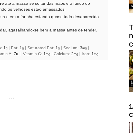
 até a massa se soltar das mãos e o fundo do
A
uando os velhoses estão amassados.
ima e em a farinha estando quase toda desaparecida
T
edar, agasalhando-se bem a massa antes de tender.
m
c
n:
1
|
Fat:
1
|
Saturated Fat:
1
|
Sodium:
3
|
g
g
g
mg
amin A:
7
|
Vitamin C:
1
|
Calcium:
2
|
Iron:
1
IU
mg
mg
mg
S
C
- pub -
1
c