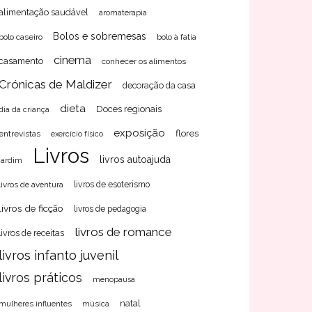
alimentação saudável
aromaterapia
Bolos e sobremesas
bolo caseiro
bolo à fatia
cinema
casamento
conhecer os alimentos
Crónicas de Maldizer
decoração da casa
dieta
Doces regionais
dia da criança
exposição
flores
entrevistas
exercício físico
Livros
livros autoajuda
jardim
livros de aventura
livros de esoterismo
livros de ficção
livros de pedagogia
livros de romance
livros de receitas
livros infanto juvenil
livros práticos
menopausa
natal
mulheres influentes
música