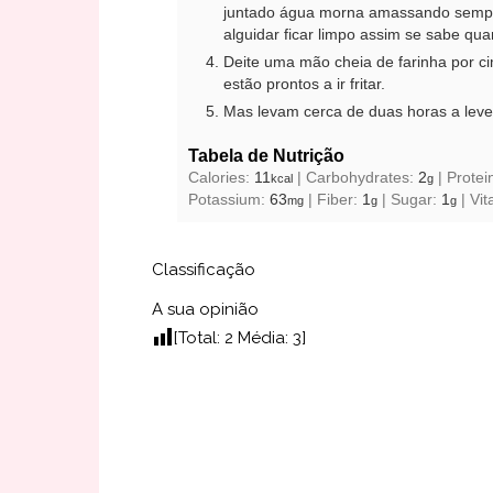
juntado água morna amassando sempre
alguidar ficar limpo assim se sabe q
Deite uma mão cheia de farinha por c
estão prontos a ir fritar.
Mas levam cerca de duas horas a lev
Tabela de Nutrição
Calories:
11
|
Carbohydrates:
2
|
Protei
kcal
g
Potassium:
63
|
Fiber:
1
|
Sugar:
1
|
Vit
mg
g
g
Classificação
A sua opinião
[Total:
2
Média:
3
]