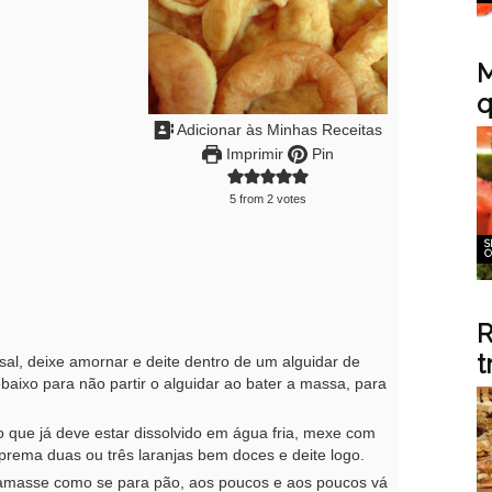
M
q
Adicionar às Minhas Receitas
Imprimir
Pin
5
from
2
votes
S
C
R
t
l, deixe amornar e deite dentro de um alguidar de
aixo para não partir o alguidar ao bater a massa, para
 que já deve estar dissolvido em água fria, mexe com
prema duas ou três laranjas bem doces e deite logo.
, amasse como se para pão, aos poucos e aos poucos vá