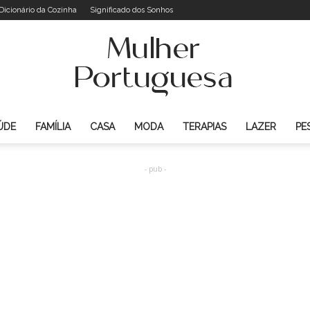
Dicionário da Cozinha
Significado dos Sonhos
ÚDE
FAMÍLIA
CASA
MODA
TERAPIAS
LAZER
PE
Mulher
- pub -
Portuguesa