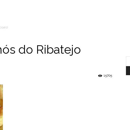
hoses)
hós do Ribatejo
15705