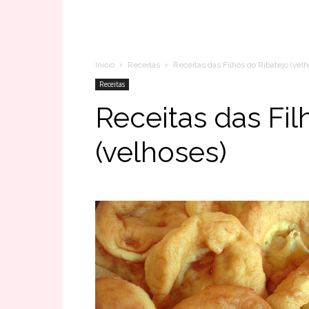
Inicio
Receitas
Receitas das Filhós do Ribatejo (vel
Receitas
Receitas das Fil
(velhoses)