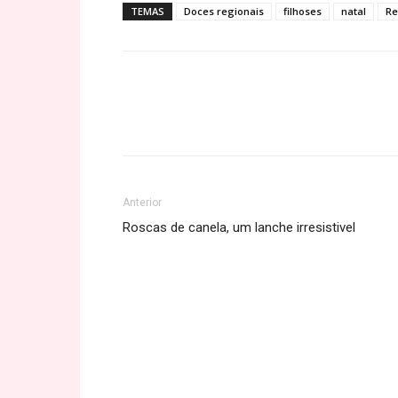
TEMAS
Doces regionais
filhoses
natal
Re
Share
Anterior
Roscas de canela, um lanche irresistivel