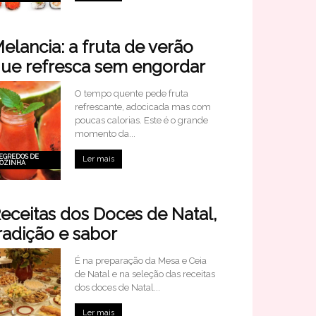
elancia: a fruta de verão
ue refresca sem engordar
O tempo quente pede fruta
refrescante, adocicada mas com
poucas calorias. Este é o grande
momento da...
EGREDOS DE
Ler mais
OZINHA
eceitas dos Doces de Natal,
radição e sabor
É na preparação da Mesa e Ceia
de Natal e na seleção das receitas
dos doces de Natal...
Ler mais