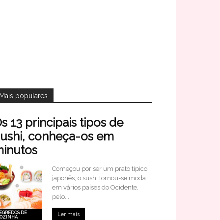
Mais populares
s 13 principais tipos de
ushi, conheça-os em
inutos
Começou por ser um prato tipico
japonês, o sushi tornou-se moda
em vários países do Ocidente,
pelo...
EGREDOS DE
Ler mais
OZINHA