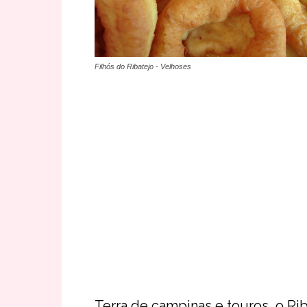
Filhós do Ribatejo - Velhoses
Terra de campinas e touros, o Ri