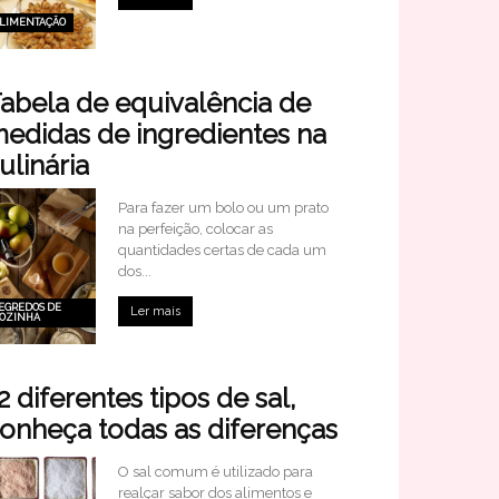
LIMENTAÇÃO
abela de equivalência de
edidas de ingredientes na
ulinária
Para fazer um bolo ou um prato
na perfeição, colocar as
quantidades certas de cada um
dos...
EGREDOS DE
Ler mais
OZINHA
2 diferentes tipos de sal,
onheça todas as diferenças
O sal comum é utilizado para
realçar sabor dos alimentos e