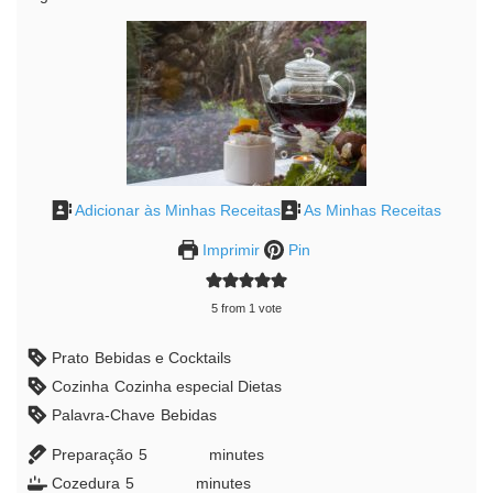
Adicionar às Minhas Receitas
As Minhas Receitas
Imprimir
Pin
5
from 1 vote
Prato
Bebidas e Cocktails
Cozinha
Cozinha especial Dietas
Palavra-Chave
Bebidas
Preparação
5
minutes
minutes
Cozedura
5
minutes
minutes