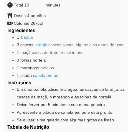
Total
10
minutes
minutes
Doses
4
porções
Calorias
26
kcal
Ingredientes
1
lt
água
3
cascas
laranja
cascas secas, alguns dias antes de usar
1
maçã
casca do fruto fresco inteiro
3
folhas
hortelã
1
morangos
médios
1
pitada
canela em pó
Instruções
Em uma panela adicione a água, as cascas de laranja, as
cascas da maçã, o morango e as folhas de hortelã.
Deixe ferver por 5 minutos e coe numa peneira.
Acrescente a pitada de canela em pó e está pronto.
Se quiser, sirva gelado com algumas gotas de limão.
Tabela de Nutrição