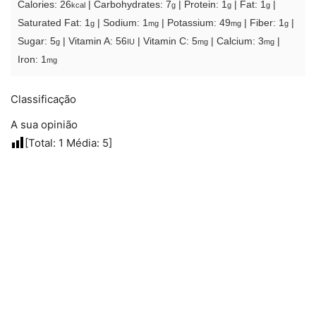
Calories:
26
|
Carbohydrates:
7
|
Protein:
1
|
Fat:
1
|
kcal
g
g
g
Saturated Fat:
1
|
Sodium:
1
|
Potassium:
49
|
Fiber:
1
|
g
mg
mg
g
Sugar:
5
|
Vitamin A:
56
|
Vitamin C:
5
|
Calcium:
3
|
g
IU
mg
mg
Iron:
1
mg
Classificação
A sua opinião
[Total:
1
Média:
5
]