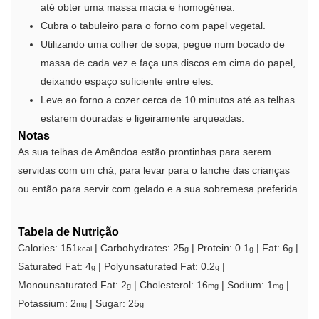
até obter uma massa macia e homogénea.
Cubra o tabuleiro para o forno com papel vegetal.
Utilizando uma colher de sopa, pegue num bocado de
massa de cada vez e faça uns discos em cima do papel,
deixando espaço suficiente entre eles.
Leve ao forno a cozer cerca de 10 minutos até as telhas
estarem douradas e ligeiramente arqueadas.
Notas
As sua telhas de Amêndoa estão prontinhas para serem
servidas com um chá, para levar para o lanche das crianças
ou então para servir com gelado e a sua sobremesa preferida.
Tabela de Nutrição
Calories:
151
|
Carbohydrates:
25
|
Protein:
0.1
|
Fat:
6
|
kcal
g
g
g
Saturated Fat:
4
|
Polyunsaturated Fat:
0.2
|
g
g
Monounsaturated Fat:
2
|
Cholesterol:
16
|
Sodium:
1
|
g
mg
mg
Potassium:
2
|
Sugar:
25
mg
g