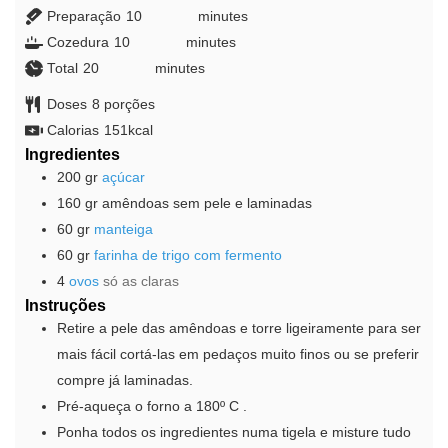
Preparação
10
minutes
minutes
Cozedura
10
minutes
minutes
Total
20
minutes
minutes
Doses
8
porções
Calorias
151
kcal
Ingredientes
200
gr
açúcar
160
gr
amêndoas sem pele e laminadas
60
gr
manteiga
60
gr
farinha de trigo com fermento
4
ovos
só as claras
Instruções
Retire a pele das amêndoas e torre ligeiramente para ser
mais fácil cortá-las em pedaços muito finos ou se preferir
compre já laminadas.
Pré-aqueça o forno a 180º C .
Ponha todos os ingredientes numa tigela e misture tudo