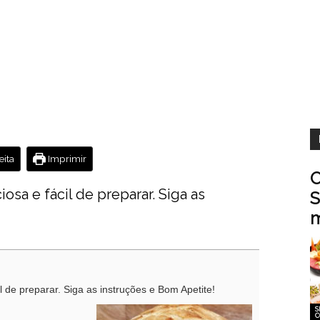
ita
Imprimir
O
iosa e fácil de preparar. Siga as
S
m
il de preparar. Siga as instruções e Bom Apetite!
S
C