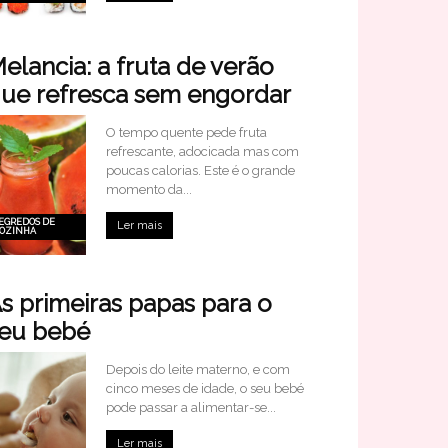
elancia: a fruta de verão
ue refresca sem engordar
O tempo quente pede fruta
refrescante, adocicada mas com
poucas calorias. Este é o grande
momento da...
EGREDOS DE
Ler mais
OZINHA
s primeiras papas para o
eu bebé
Depois do leite materno, e com
cinco meses de idade, o seu bebé
pode passar a alimentar-se...
Ler mais