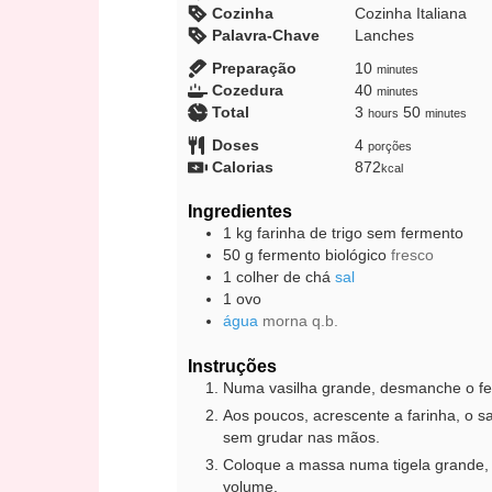
Cozinha
Cozinha Italiana
Palavra-Chave
Lanches
minutes
Preparação
10
minutes
minutes
Cozedura
40
minutes
hours
minutes
Total
3
50
hours
minutes
Doses
4
porções
Calorias
872
kcal
Ingredientes
1
kg
farinha de trigo sem fermento
50
g
fermento biológico
fresco
1
colher de chá
sal
1
ovo
água
morna q.b.
Instruções
Numa vasilha grande, desmanche o f
Aos poucos, acrescente a farinha, o s
sem grudar nas mãos.
Coloque a massa numa tigela grande, 
volume.