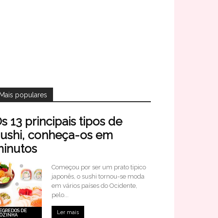
Mais populares
s 13 principais tipos de
ushi, conheça-os em
inutos
Começou por ser um prato tipico
japonês, o sushi tornou-se moda
em vários países do Ocidente,
pelo...
EGREDOS DE
Ler mais
OZINHA