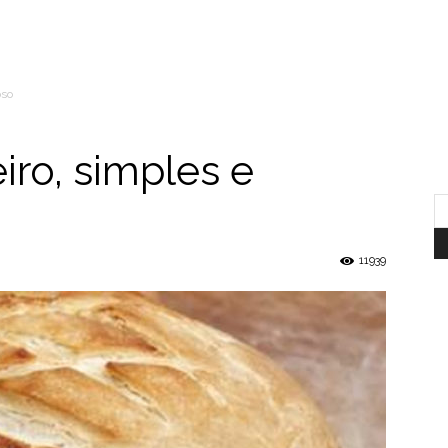
oso
iro, simples e
11939