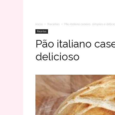
Inicio
Receitas
Pão italiano caseiro, simples e delici
Receitas
Pão italiano case
delicioso