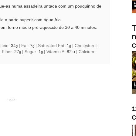
A
oque-as numa assadeira untada com um pouquinho de
B
e a parte superir com água fria.
T
 em forno médio pré-aquecido de 30 a 40 minutos.
m
c
otein:
34
|
Fat:
7
|
Saturated Fat:
1
|
Cholesterol:
g
g
g
|
Fiber:
27
|
Sugar:
1
|
Vitamin A:
82
|
Calcium:
g
g
IU
S
C
- pub -
1
c