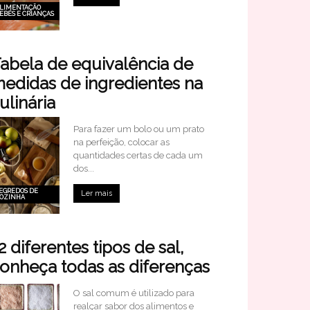
LIMENTAÇÃO
EBÉS E CRIANÇAS
abela de equivalência de
edidas de ingredientes na
ulinária
Para fazer um bolo ou um prato
na perfeição, colocar as
quantidades certas de cada um
dos...
EGREDOS DE
Ler mais
OZINHA
2 diferentes tipos de sal,
onheça todas as diferenças
O sal comum é utilizado para
realçar sabor dos alimentos e