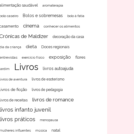
alimentação saudável
aromaterapia
Bolos e sobremesas
bolo caseiro
bolo à fatia
cinema
casamento
conhecer os alimentos
Crónicas de Maldizer
decoração da casa
dieta
Doces regionais
dia da criança
exposição
flores
entrevistas
exercício físico
Livros
livros autoajuda
jardim
livros de aventura
livros de esoterismo
livros de ficção
livros de pedagogia
livros de romance
livros de receitas
livros infanto juvenil
livros práticos
menopausa
natal
mulheres influentes
música