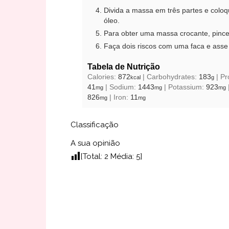
Divida a massa em três partes e col
óleo.
Para obter uma massa crocante, pincel
Faça dois riscos com uma faca e asse
Tabela de Nutrição
Calories:
872
|
Carbohydrates:
183
|
Pr
kcal
g
41
|
Sodium:
1443
|
Potassium:
923
mg
mg
mg
826
|
Iron:
11
mg
mg
Classificação
A sua opinião
[Total:
2
Média:
5
]