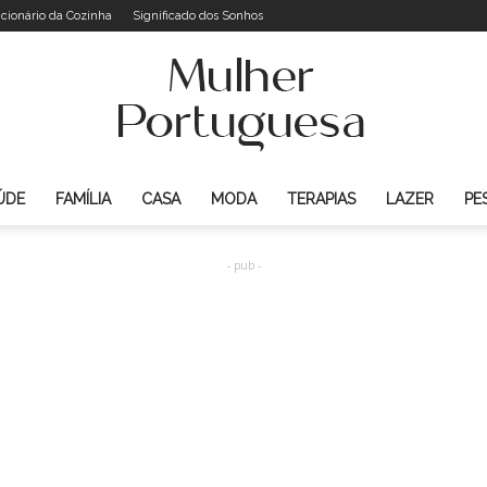
icionário da Cozinha
Significado dos Sonhos
ÚDE
FAMÍLIA
CASA
MODA
TERAPIAS
LAZER
PE
Mulher
- pub -
Portuguesa