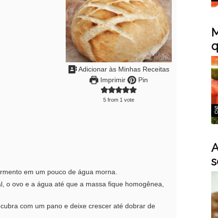
M
q
Adicionar às Minhas Receitas
Imprimir
Pin
5
from 1 vote
S
C
A
s
ermento em um pouco de água morna.
al, o ovo e a água até que a massa fique homogênea,
cubra com um pano e deixe crescer até dobrar de