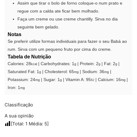
Assim que tirar o bolo de forno coloque-o num prato e
regue com a calda ate ficar bem molhado.
Faça um creme ou use creme chantilly. Sirva no dia
seguinte bem gelado.
Notas
Se preferir utilize formas individuais para fazer o seu Babá ao
rum. Sirva com um pequeno fruto por cima do creme.
Tabela de Nutrição
Calories:
28
|
Carbohydrates:
1
|
Protein:
2
|
Fat:
2
|
kcal
g
g
g
Saturated Fat:
1
|
Cholesterol:
65
|
Sodium:
36
|
g
mg
mg
Potassium:
24
|
Sugar:
1
|
Vitamin A:
95
|
Calcium:
16
|
mg
g
IU
mg
Iron:
1
mg
Classificação
A sua opinião
[Total:
1
Média:
5
]