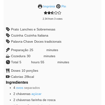
Imprimir
Pin
2.34
from
3
votes
Prato
Lanches e Sobremesas
Cozinha
Cozinha Italiana
Palavra-Chave
Doces tradicionais
Preparação
25
minutes
minutes
Cozedura
30
minutes
minutes
Total
5
hours
hours
55
minutes
minutes
Doses
10
porções
Calorias
28
kcal
Ingredientes
4
ovos
separados
2
chávenas
açúcar
2
chávenas
farinha de rosca