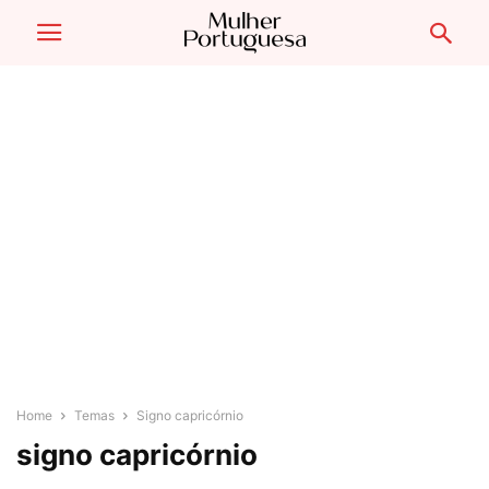
Home
Temas
Signo capricórnio
signo capricórnio