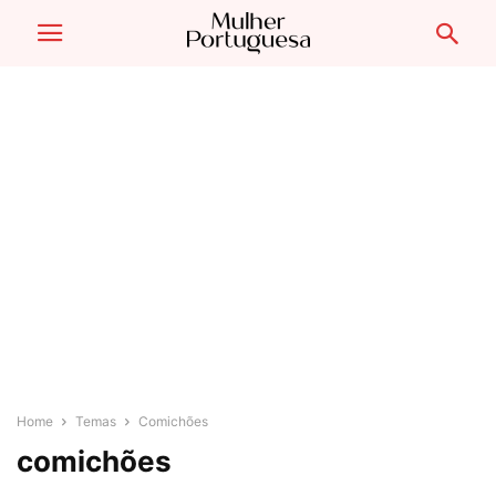
Home
Temas
Comichões
comichões