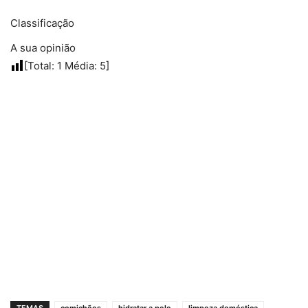
Classificação
A sua opinião
[Total:
1
Média:
5
]
TEMAS
comichões
hidratar a pele
limpeza doméstica