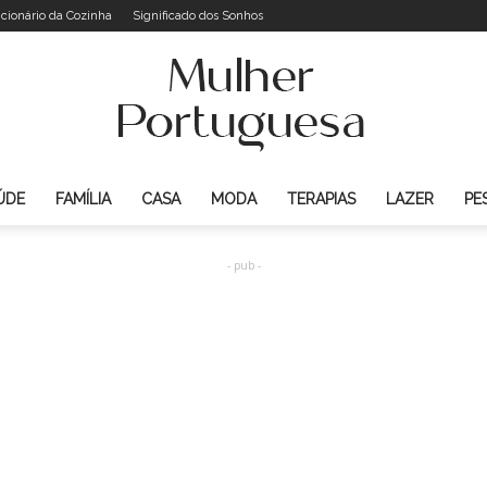
icionário da Cozinha
Significado dos Sonhos
ÚDE
FAMÍLIA
CASA
MODA
TERAPIAS
LAZER
PE
Mulher
- pub -
Portuguesa