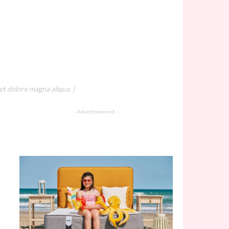
et dolore magna aliqua. )
- Advertisement -
A Must Try Recipe