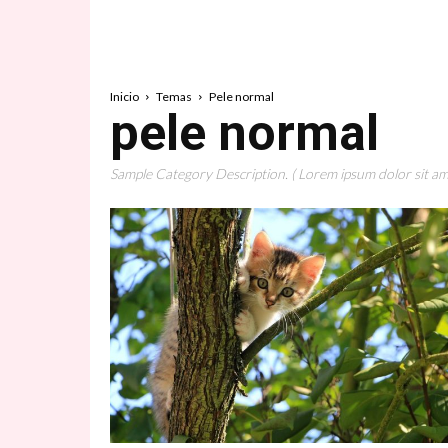
Inicio
Temas
Pele normal
pele normal
Sample Category Description. ( Lorem ipsum dolor sit ame