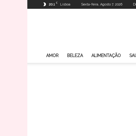
C
20.1
Lisboa
Sexta-feira, Agosto 7, 2026
D
AMOR
BELEZA
ALIMENTAÇÃO
SA