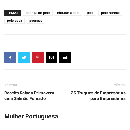
TEMAS
doença de pele
hidratar a pele
pele
pele normal
pele seca
psoríase
Anterior
Próximo
Receita Salada Primavera
25 Truques de Empresários
com Salmão Fumado
para Empresários
Mulher Portuguesa