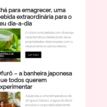
há para emagrecer, uma
ebida extraordinária para o
eu dia-a-dia
O chá é uma bebida com diversas
caracteristicas destacando-se as
propriedades relacionadas com o
relaxamento e calma interior...
ONTROLE DE
Ler mais
ESO
furô – a banheira japonesa
ue todos querem
xperimentar
Aquecida a uma temperatura de
36 graus Celsius, a água do ofurô
envolve o corpo delicadamente,