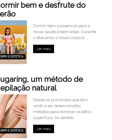
ormir bem e desfrute do
erão
Dormir bem é essencial para a
nossa saúde e bem-estar. Durante
o descanso, o nosso corpo é...
Ler mais
ORPO E ESTÉTICA
ugaring, um método de
epilação natural
Desde os primórdios que têm
vindo a ser desenvolvidos
métodos para eliminar os pêlos
supérfluos, no sentido...
Ler mais
ORPO E ESTÉTICA