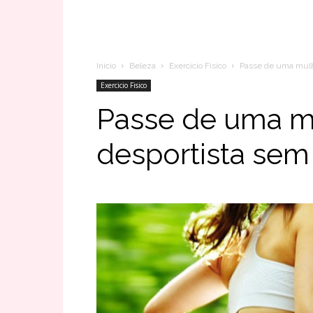
Inicio
Beleza
Exercicio Fisico
Passe de uma mulhe
Exercicio Fisico
Passe de uma mu
desportista sem 