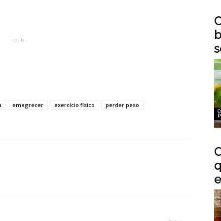
C
b
- pub -
s
a
emagrecer
exercício físico
perder peso
C
P
O
q
e