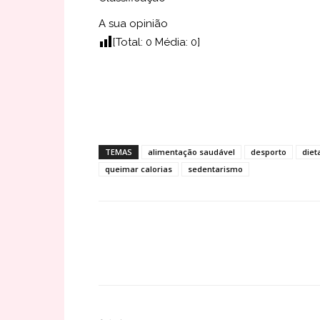
A sua opinião
[Total:
0
Média:
0
]
TEMAS
alimentação saudável
desporto
diet
queimar calorias
sedentarismo
Share