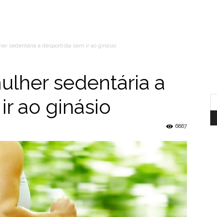
r sedentária a desportista sem ir ao ginásio
lher sedentária a
ir ao ginásio
6867