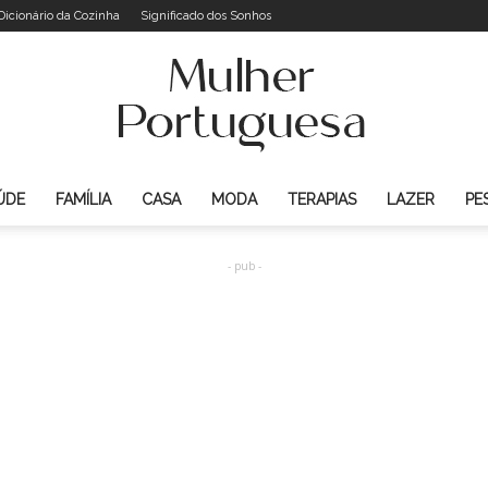
Dicionário da Cozinha
Significado dos Sonhos
ÚDE
FAMÍLIA
CASA
MODA
TERAPIAS
LAZER
PE
Mulher
- pub -
Portuguesa