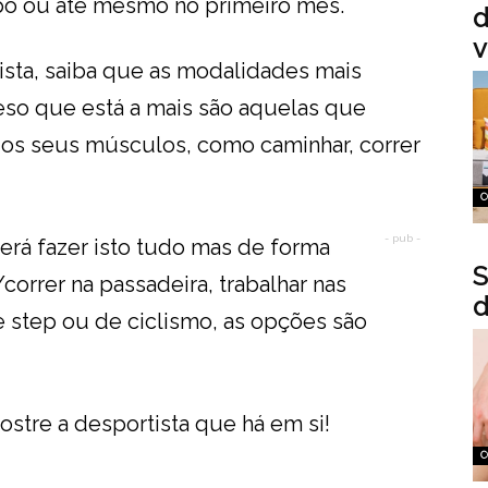
po ou até mesmo no primeiro mês.
d
v
ista, saiba que as modalidades mais
peso que está a mais são aquelas que
s seus músculos, como caminhar, correr
C
- pub -
derá fazer isto tudo mas de forma
S
rrer na passadeira, trabalhar nas
d
e step ou de ciclismo, as opções são
stre a desportista que há em si!
C