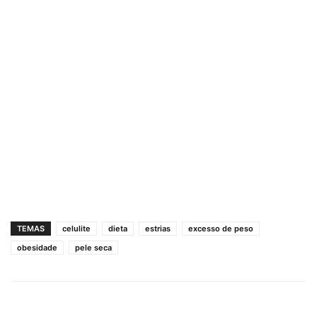
TEMAS
celulite
dieta
estrias
excesso de peso
obesidade
pele seca