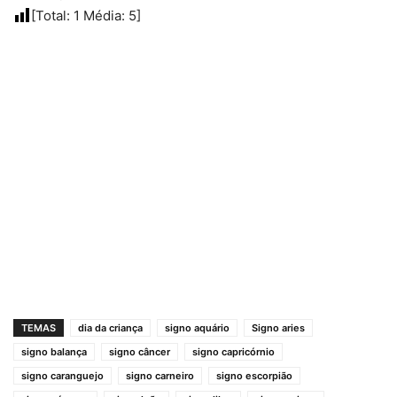
[Total:
1
Média:
5
]
TEMAS
dia da criança
signo aquário
Signo aries
signo balança
signo câncer
signo capricórnio
signo caranguejo
signo carneiro
signo escorpião