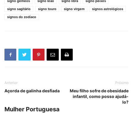
signo gémeos
signo leão
signo libra
signo peixes
signo sagitário
signo touro
signo virgem
signos astrológicos
signos do zodíaco
Anterior
Próximo
Açorda de galinha desfiada
Meu filho sofre de obesidade
infantil, como posso ajudá-
lo?
Mulher Portuguesa