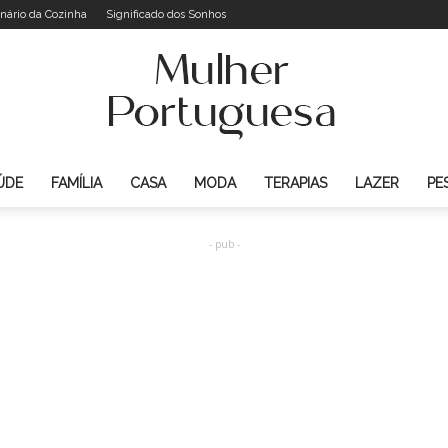
onário da Cozinha
Significado dos Sonhos
ÚDE
FAMÍLIA
CASA
MODA
TERAPIAS
LAZER
PE
Mulher
- pub -
Portuguesa