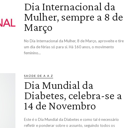
Dia Internacional da
Mulher, sempre a 8 de
Março
No Dia Internacional da Mulher, 8 de Março, aproveite e tire
um dia de férias só para si. Há 160 anos, o movimento
feminino...
SAÚDE DE A A Z
Dia Mundial da
Diabetes, celebra-se a
14 de Novembro
Este é o Dia Mundial da Diabetes e como tal é necessário
refletir e ponderar sobre o assunto, seguindo todos os