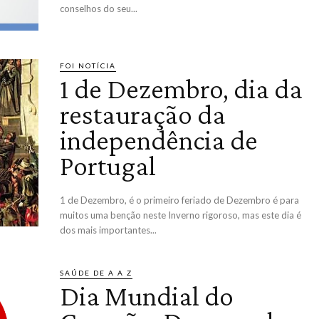
conselhos do seu...
FOI NOTÍCIA
1 de Dezembro, dia da
restauração da
independência de
Portugal
1 de Dezembro, é o primeiro feriado de Dezembro é para
muitos uma benção neste Inverno rigoroso, mas este dia é
dos mais importantes...
SAÚDE DE A A Z
Dia Mundial do