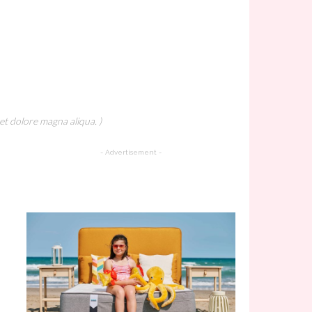
et dolore magna aliqua. )
- Advertisement -
A Must Try Recipe