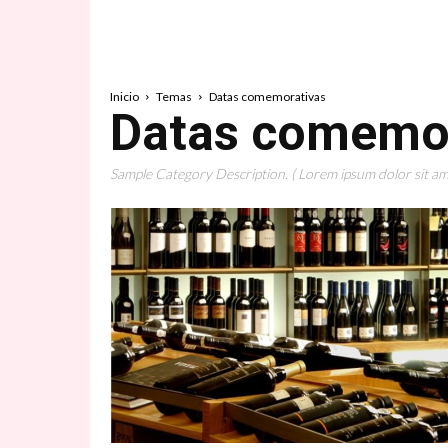
Inicio
Temas
Datas comemorativas
Datas comemo
Sample Category Description. ( Lorem ipsum dolor sit ame