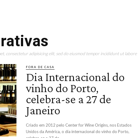
rativas
t, consectetur adipisicing elit, sed do eiusmod tempor incididunt ut labore 
FORA DE CASA
Dia Internacional do
vinho do Porto,
celebra-se a 27 de
Janeiro
Criado em 2012 pelo Center for Wine Origins, nos Estados
Unidos da América, o dia internacional do vinho do Porto,