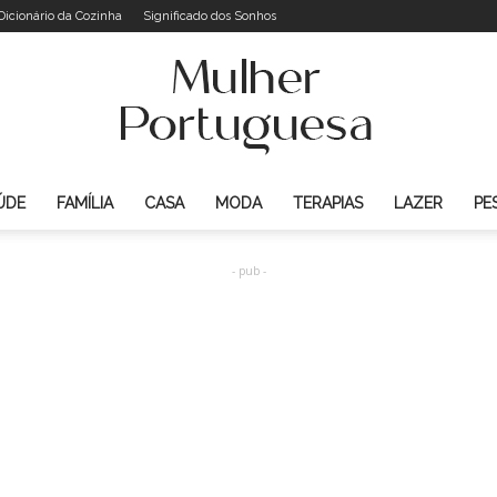
Dicionário da Cozinha
Significado dos Sonhos
ÚDE
FAMÍLIA
CASA
MODA
TERAPIAS
LAZER
PE
Mulher
- pub -
Portuguesa