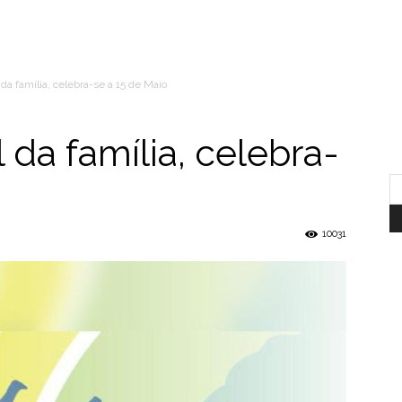
 da família, celebra-se a 15 de Maio
 da família, celebra-
10031