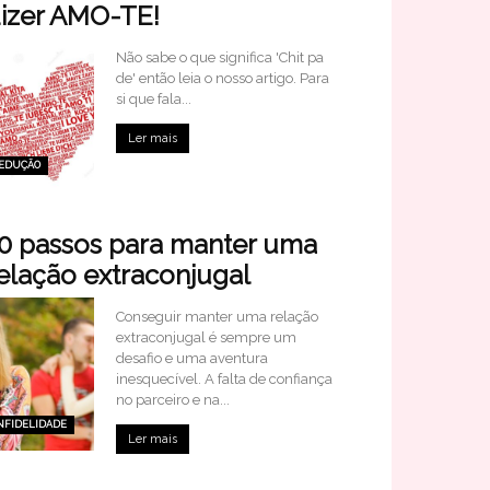
izer AMO-TE!
Não sabe o que significa 'Chit pa
de' então leia o nosso artigo. Para
si que fala...
Ler mais
EDUÇÃO
0 passos para manter uma
elação extraconjugal
Conseguir manter uma relação
extraconjugal é sempre um
desafio e uma aventura
inesquecível. A falta de confiança
no parceiro e na...
NFIDELIDADE
Ler mais