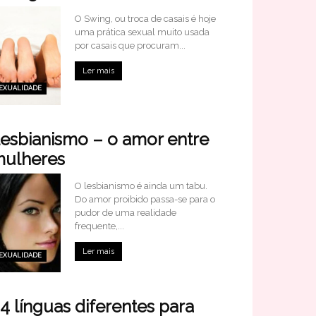
O Swing, ou troca de casais é hoje
uma prática sexual muito usada
por casais que procuram...
Ler mais
EXUALIDADE
esbianismo – o amor entre
ulheres
O lesbianismo é ainda um tabu.
Do amor proibido passa-se para o
pudor de uma realidade
frequente,...
Ler mais
EXUALIDADE
4 línguas diferentes para