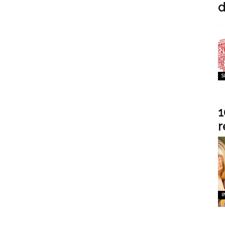
d
S
1
r
I