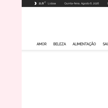
C
21.8
Lisboa
Quinta-feira, Agosto 6, 2026
AMOR
BELEZA
ALIMENTAÇÃO
SA