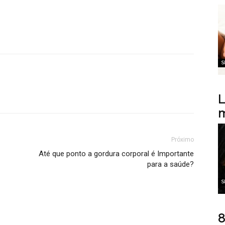
S
L
m
Próximo
Até que ponto a gordura corporal é Importante
para a saúde?
S
8