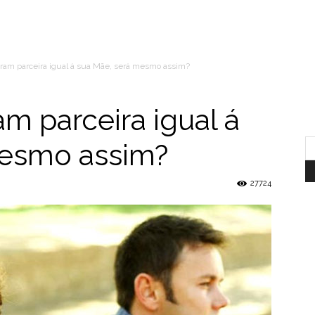
am parceira igual á sua Mãe, será mesmo assim?
 parceira igual á
mesmo assim?
27724