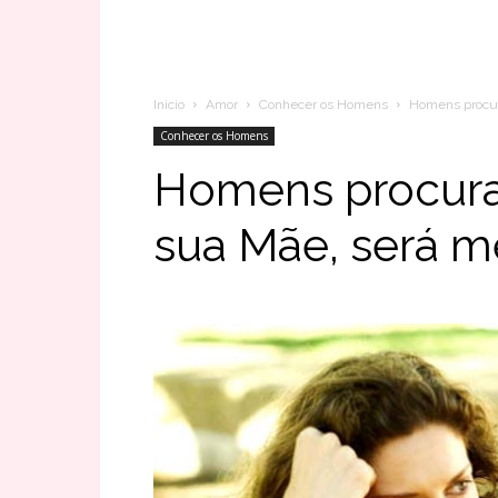
Inicio
Amor
Conhecer os Homens
Homens procur
Conhecer os Homens
Homens procuram
sua Mãe, será 