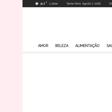
C
31.2
Lisboa
Sexta-feira, Agosto 7, 2026
Di
AMOR
BELEZA
ALIMENTAÇÃO
SA