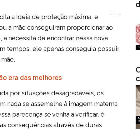
d
- pub -
cita a ideia de proteção máxima, e
 ou a mãe conseguiram proporcionar ao
o, a necessita de encontrar nessa nova
m tempos, ele apenas conseguia possuir
S
a mãe.
O
ão era das melhores
c
cada por situações desagradáveis, os
em nada se assemelhe à imagem materna
ssa parecença se venha a verificar, é
N
C
mas consequências através de duras