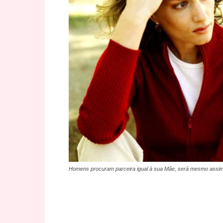
Homens procuram parceira igual á sua Mãe, será mesmo assi