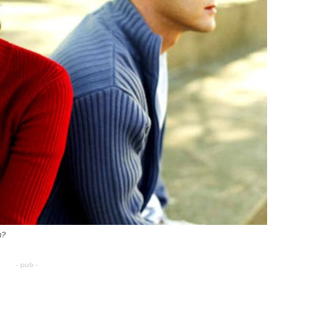
m?
- pub -