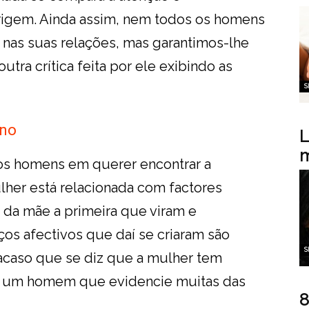
rigem. Ainda assim, nem todos os homens
 nas suas relações, mas garantimos-lhe
tra crítica feita por ele exibindo as
S
eno
L
m
dos homens em querer encontrar a
her está relacionada com factores
m da mãe a primeira que viram e
ços afectivos que daí se criaram são
S
acaso que se diz que a mulher tem
om um homem que evidencie muitas das
8