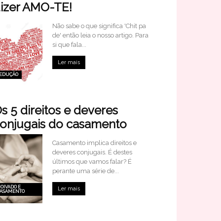
izer AMO-TE!
Não sabe o que significa 'Chit pa
de' então leia o nosso artigo. Para
si que fala...
Ler mais
EDUÇÃO
s 5 direitos e deveres
onjugais do casamento
Casamento implica direitos e
deveres conjugais. É destes
últimos que vamos falar? É
perante uma série de...
OIVADO E
Ler mais
ASAMENTO