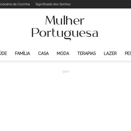
cionário da Cozinha
Significado dos Sonhos
ÚDE
FAMÍLIA
CASA
MODA
TERAPIAS
LAZER
PE
Mulher
- pub -
Portuguesa