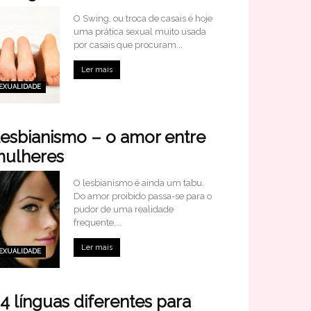
O Swing, ou troca de casais é hoje
uma prática sexual muito usada
por casais que procuram...
Ler mais
EXUALIDADE
esbianismo – o amor entre
ulheres
O lesbianismo é ainda um tabu.
Do amor proibido passa-se para o
pudor de uma realidade
frequente,...
Ler mais
EXUALIDADE
4 línguas diferentes para