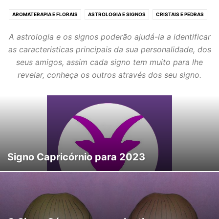
AROMATERAPIA E FLORAIS
ASTROLOGIA E SIGNOS
CRISTAIS E PEDRAS
ESPIRITUALIDADE
HORÓSCOPO
NOVAS TERAPIAS
REIKI E FENG SHUI
A astrologia e os signos poderão ajudá-la a identificar
SONHOS E HIPNOTERAPIA
TARÔT E ADIVINHAÇÃO
TERAPIAS ORIENTAIS
as caracteristicas principais da sua personalidade, dos
YOGA E MEDITAÇÃO
seus amigos, assim cada signo tem muito para lhe
revelar, conheça os outros através dos seu signo.
Signo Capricórnio para 2023