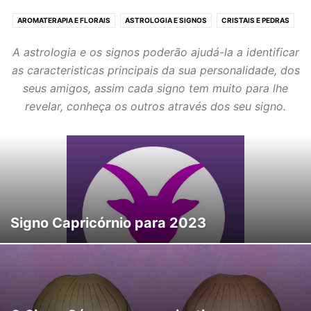
AROMATERAPIA E FLORAIS
ASTROLOGIA E SIGNOS
CRISTAIS E PEDRAS
ESPIRITUALIDADE
HORÓSCOPO
NOVAS TERAPIAS
REIKI E FENG SHUI
A astrologia e os signos poderão ajudá-la a identificar
SONHOS E HIPNOTERAPIA
TARÔT E ADIVINHAÇÃO
TERAPIAS ORIENTAIS
as caracteristicas principais da sua personalidade, dos
YOGA E MEDITAÇÃO
seus amigos, assim cada signo tem muito para lhe
revelar, conheça os outros através dos seu signo.
Signo Capricórnio para 2023