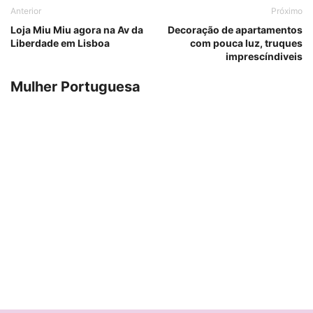
Anterior
Próximo
Loja Miu Miu agora na Av da
Decoração de apartamentos
Liberdade em Lisboa
com pouca luz, truques
imprescíndiveis
Mulher Portuguesa