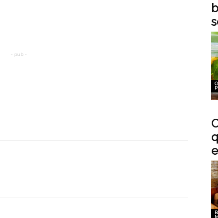
b
s
- pub -
C
P
O
q
e
B
M