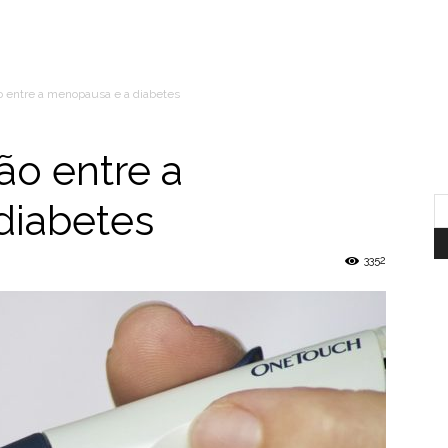
o entre a menopausa e a diabetes
ão entre a
diabetes
3352