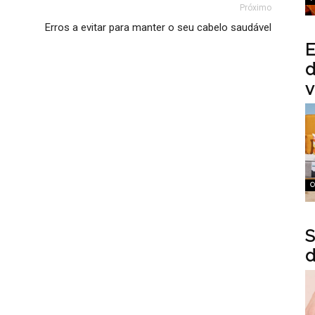
Próximo
Erros a evitar para manter o seu cabelo saudável
E
d
v
C
S
d