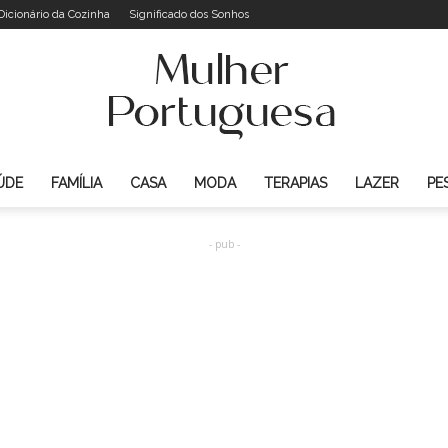
Dicionário da Cozinha
Significado dos Sonhos
ÚDE
FAMÍLIA
CASA
MODA
TERAPIAS
LAZER
PE
Mulher
- pub -
Portuguesa