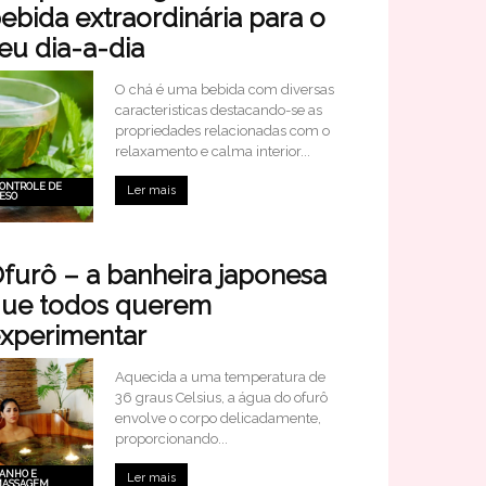
ebida extraordinária para o
eu dia-a-dia
O chá é uma bebida com diversas
caracteristicas destacando-se as
propriedades relacionadas com o
relaxamento e calma interior...
ONTROLE DE
Ler mais
ESO
furô – a banheira japonesa
ue todos querem
xperimentar
Aquecida a uma temperatura de
36 graus Celsius, a água do ofurô
envolve o corpo delicadamente,
proporcionando...
ANHO E
Ler mais
ASSAGEM