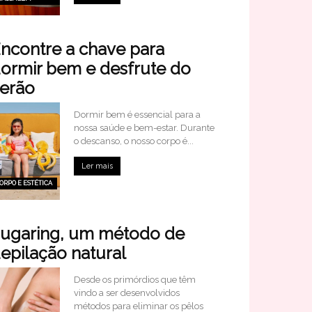
ncontre a chave para
ormir bem e desfrute do
erão
Dormir bem é essencial para a
nossa saúde e bem-estar. Durante
o descanso, o nosso corpo é...
Ler mais
ORPO E ESTÉTICA
ugaring, um método de
epilação natural
Desde os primórdios que têm
vindo a ser desenvolvidos
métodos para eliminar os pêlos