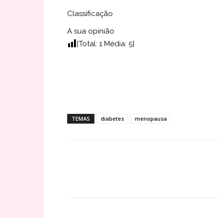
Classificação
A sua opinião
[Total:
1
Média:
5
]
TEMAS
diabetes
menopausa
Share