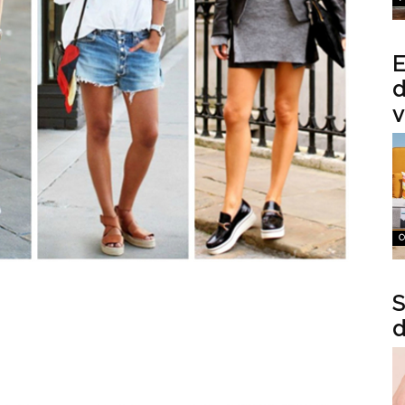
E
d
v
C
S
d