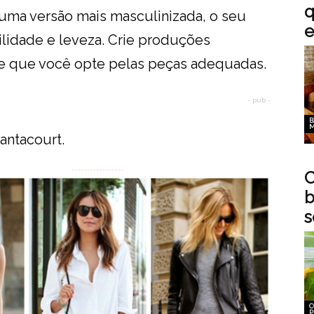
q
ma versão mais masculinizada, o seu
e
ilidade e leveza. Crie produções
e que você opte pelas peças adequadas.
- pub -
B
M
pantacourt.
C
b
s
C
P