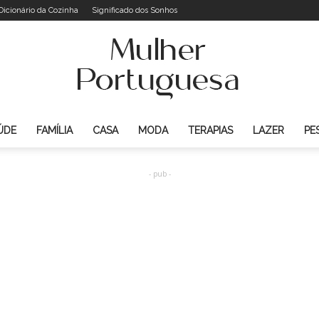
Dicionário da Cozinha
Significado dos Sonhos
ÚDE
FAMÍLIA
CASA
MODA
TERAPIAS
LAZER
PE
Mulher
- pub -
Portuguesa