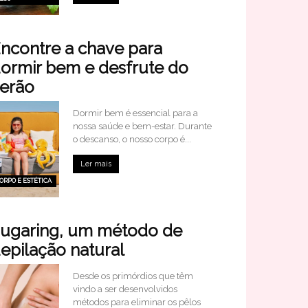
ncontre a chave para
ormir bem e desfrute do
erão
Dormir bem é essencial para a
nossa saúde e bem-estar. Durante
o descanso, o nosso corpo é...
Ler mais
ORPO E ESTÉTICA
ugaring, um método de
epilação natural
Desde os primórdios que têm
vindo a ser desenvolvidos
métodos para eliminar os pêlos