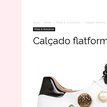
Inicio
Moda
Moda & Acessórios
Calçado flatform
Moda & Acessórios
Calçado flatfor