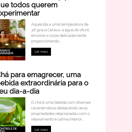
ue todos querem
xperimentar
Aquecida a uma temperatura de
36 graus Celsius, a água do ofurô
envolve o corpo delicadamente,
proporcionando...
ANHO E
Ler mais
ASSAGEM
há para emagrecer, uma
ebida extraordinária para o
eu dia-a-dia
O chá é uma bebida com diversas
caracteristicas destacando-se as
propriedades relacionadas com o
relaxamento e calma interior...
ONTROLE DE
Ler mais
ESO