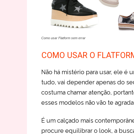
Como usar Flatform sem errar
COMO USAR O FLATFORM
Não há mistério para usar, ele é
tudo, vai depender apenas do seu
costuma chamar atenção, portanto,
esses modelos não vão te agradar
É um calçado mais contemporâne
procure equilibrar o look, a bus