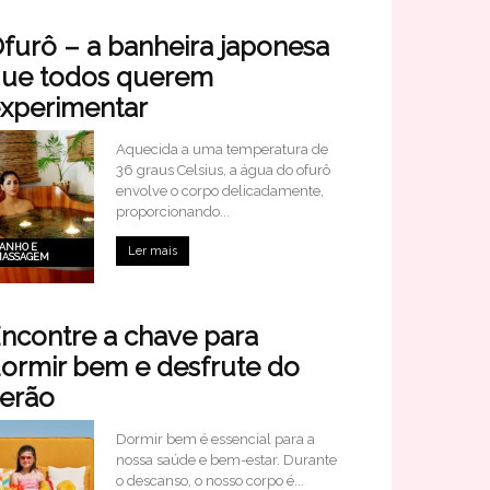
furô – a banheira japonesa
ue todos querem
xperimentar
Aquecida a uma temperatura de
36 graus Celsius, a água do ofurô
envolve o corpo delicadamente,
proporcionando...
ANHO E
Ler mais
ASSAGEM
ncontre a chave para
ormir bem e desfrute do
erão
Dormir bem é essencial para a
nossa saúde e bem-estar. Durante
o descanso, o nosso corpo é...