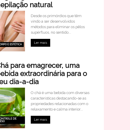
epilação natural
Desde os primórdios que têm
vindo a ser desenvolvidos
métodos para eliminar os pêlos
supérfluos, no sentido...
Ler mais
ORPO E ESTÉTICA
há para emagrecer, uma
ebida extraordinária para o
eu dia-a-dia
O chá é uma bebida com diversas
caracteristicas destacando-se as
propriedades relacionadas com o
relaxamento e calma interior...
ONTROLE DE
Ler mais
ESO