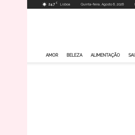
C
24.7
Lisboa
Quinta-feira, Agosto 6, 2026
AMOR
BELEZA
ALIMENTAÇÃO
SA