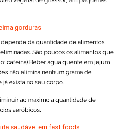
 óleo vegetal de girassol, em pequenas
ueima gorduras
o depende da quantidade de alimentos
 eliminadas. São poucos os alimentos que
o: cafeína).Beber água quente em jejum
ções não elimina nenhum grama de
 já exista no seu corpo.
 diminuir ao máximo a quantidade de
ícios aeróbicos.
ida saudável em fast foods