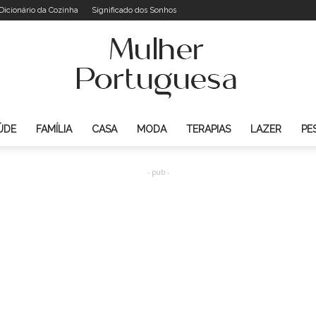
Dicionário da Cozinha
Significado dos Sonhos
ÚDE
FAMÍLIA
CASA
MODA
TERAPIAS
LAZER
PE
Mulher
- pub -
Portuguesa