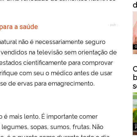
d
 para a saúde
- pub -
atural não é necessariamente seguro
C
 vendidos na televisão sem orientação de
stados cientificamente para comprovar
C
rifique com seu o médico antes de usar
b
ase de ervas para emagrecimento.
s
o é mais lento. É importante comer
 legumes, sopas, sumos, frutas. Não
C
P