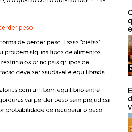
e, é o quanto come durante todo o dia
O
q
perder peso
e
forma de perder peso. Essas “dietas”
u proíbem alguns tipos de alimentos.
restrinja os principais grupos de
B
M
ntação deve ser saudável e equilibrada.
alorias com um bom equilíbrio entre
E
d
 gorduras vai perder peso sem prejudicar
v
r probabilidade de recuperar o peso