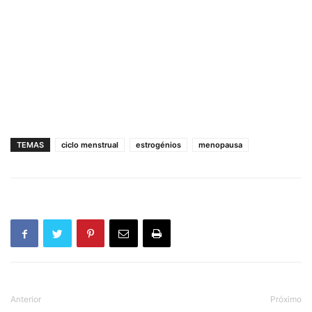
TEMAS
ciclo menstrual
estrogénios
menopausa
Anterior
Próximo